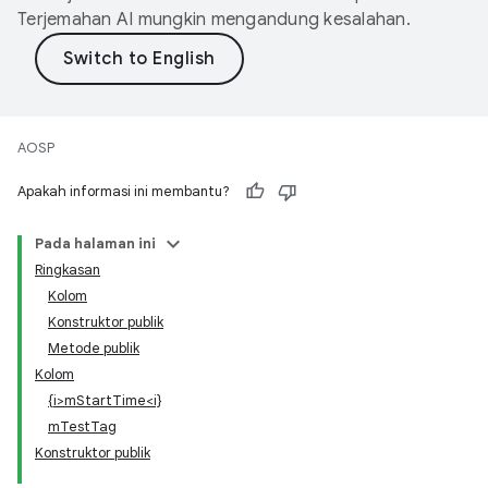
Terjemahan AI mungkin mengandung kesalahan.
AOSP
Apakah informasi ini membantu?
Pada halaman ini
Ringkasan
Kolom
Konstruktor publik
Metode publik
Kolom
{i>m
Start
Time<i}
m
Test
Tag
Konstruktor publik