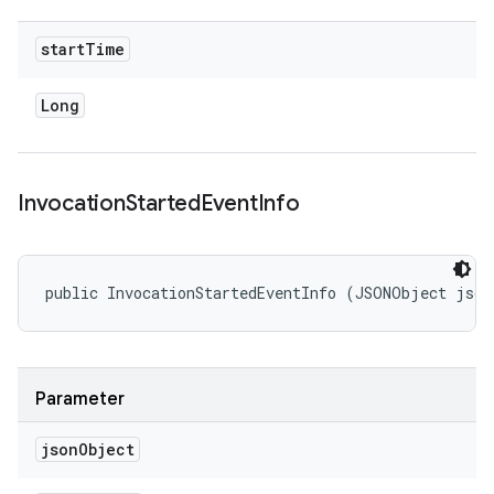
start
Time
Long
Invocation
Started
Event
Info
public InvocationStartedEventInfo (JSONObject jso
Parameter
json
Object