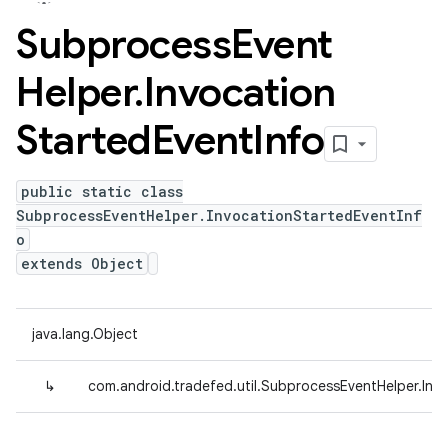
Subprocess
Event
Helper
.
Invocation
Started
Event
Info
public static class
SubprocessEventHelper.InvocationStartedEventInf
o
extends Object
java.lang.Object
↳
com.android.tradefed.util.SubprocessEventHelper.Inv