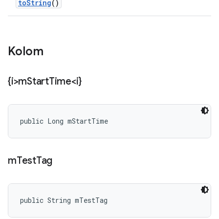
to
String
()
Kolom
{i>m
Start
Time<i}
public Long mStartTime
m
Test
Tag
public String mTestTag