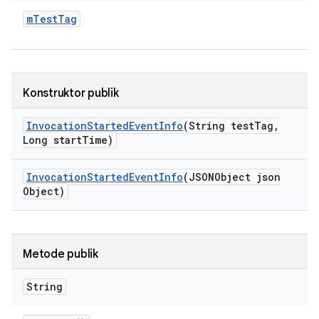
m
Test
Tag
Konstruktor publik
Invocation
Started
Event
Info
(String test
Tag
,
Long start
Time)
Invocation
Started
Event
Info
(JSONObject json
Object)
Metode publik
String