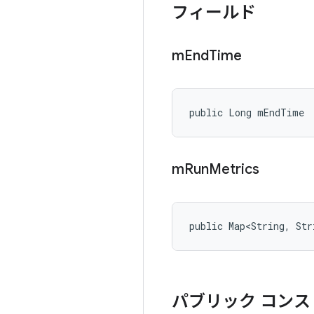
フィールド
m
End
Time
public Long mEndTime
m
Run
Metrics
public Map<String, Str
パブリック コンス