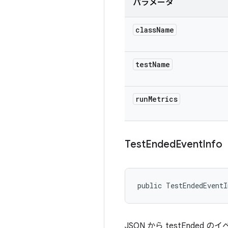
パラメータ
class
Name
test
Name
run
Metrics
Test
Ended
Event
Info
public TestEndedEvent
JSON から testEnde