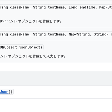
ring class
Name
,
String test
Name
,
Long end
Time
,
Map<St
クを表すイベント オブジェクトを作成します。
ring class
Name
,
String test
Name
,
Map<String
,
String> 
ONObject json
Object)
d のイベント オブジェクトを作成して入力します。
Json
()