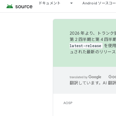
ドキュメント
Android ソース
2026 年より、トラ
第 2 四半期と第 4 四
latest-release
を使用
ュされた最新のリリース
Go
翻訳しています。AI 
AOSP