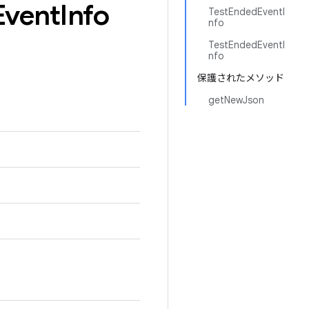
Event
Info
TestEndedEventI
nfo
TestEndedEventI
nfo
保護されたメソッド
getNewJson