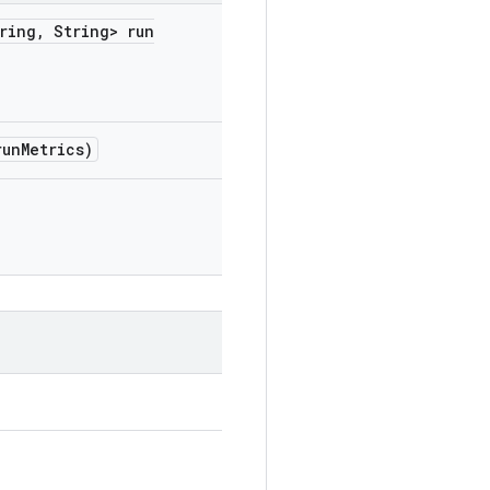
ring
,
String> run
run
Metrics)