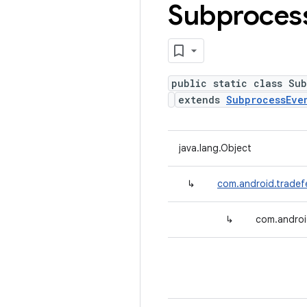
Subproces
public static class Su
extends
SubprocessEve
java.lang.Object
↳
com.android.tradef
↳
com.androi