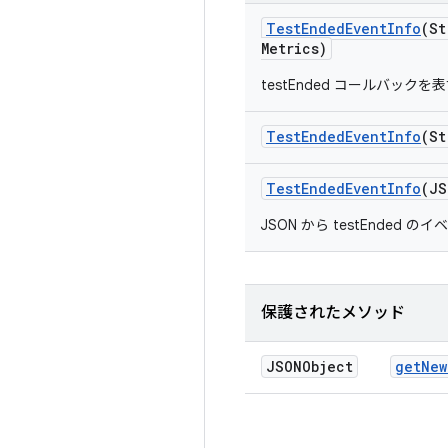
Test
Ended
Event
Info
(St
Metrics)
testEnded コールバッ
Test
Ended
Event
Info
(St
Test
Ended
Event
Info
(JS
JSON から testEnde
保護されたメソッド
JSONObject
get
New