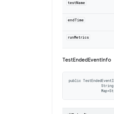
test
Name
end
Time
run
Metrics
Test
Ended
Event
Info
public TestEndedEventI
                String
                Map<St