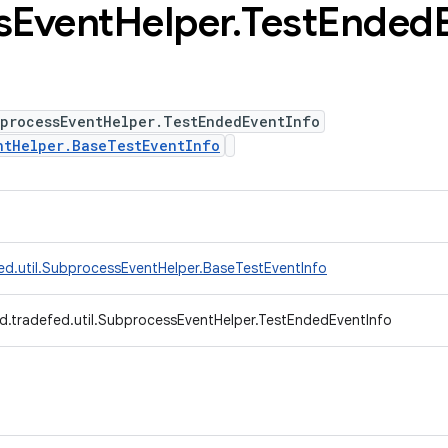
s
Event
Helper
.
Test
Ended
bprocessEventHelper.TestEndedEventInfo
ntHelper.BaseTestEventInfo
ed.util.SubprocessEventHelper.BaseTestEventInfo
d.tradefed.util.SubprocessEventHelper.TestEndedEventInfo