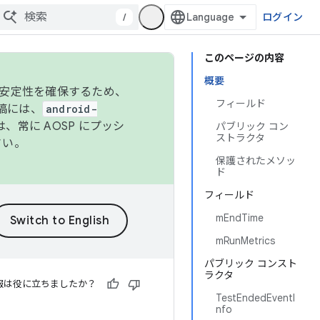
/
ログイン
このページの内容
概要
の安定性を確保するため、
フィールド
投稿には、
android-
、常に AOSP にプッシ
パブリック コン
ストラクタ
さい。
保護されたメソッ
ド
フィールド
mEndTime
mRunMetrics
パブリック コンスト
ラクタ
報は役に立ちましたか？
TestEndedEventI
nfo