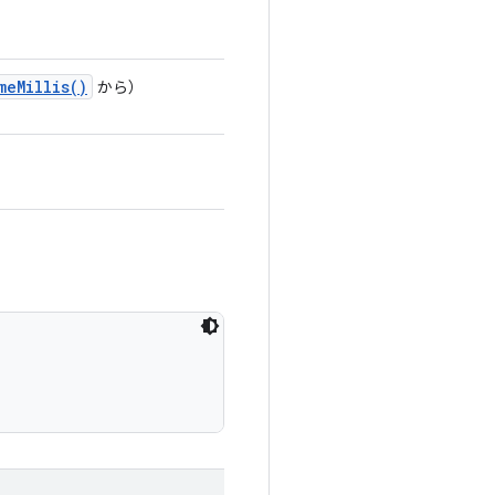
me
Millis(
)
から）