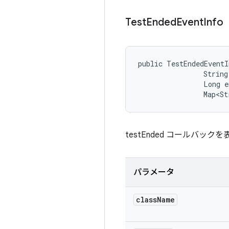
Test
Ended
Event
Info
public TestEndedEventI
                String
                Long e
                Map<St
testEnded コールバッ
パラメータ
class
Name