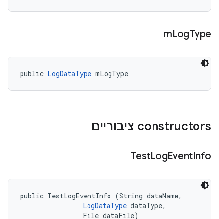
m
Log
Type
public 
LogDataType
 mLogType
‫constructors ציבוריים
Test
Log
Event
Info
public TestLogEventInfo (String dataName, 

LogDataType
 dataType, 

                File dataFile)