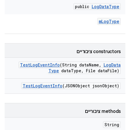
public
Log
Data
Type
m
Log
Type
‫constructors ציבוריים
Test
Log
Event
Info
(String data
Name
,
Log
Data
Type
data
Type
,
File data
File)
Test
Log
Event
Info
(JSONObject json
Object)
‫methods ציבוריים
String