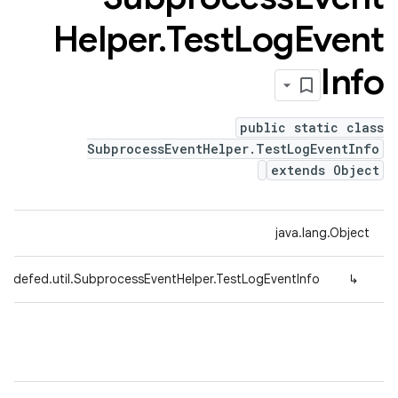
Helper
.
Test
Log
Event
Info
public static class
SubprocessEventHelper.TestLogEventInfo
extends Object
java.lang.Object
tradefed.util.SubprocessEventHelper.TestLogEventInfo
↳