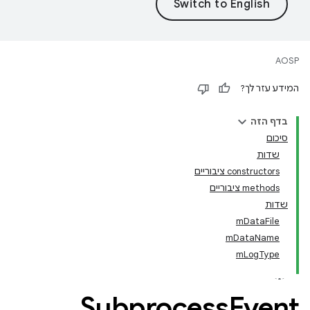
AOSP
המידע עזר לך?
בדף הזה
סיכום
שדות
‫constructors ציבוריים
‫methods ציבוריים
שדות
mDataFile
mDataName
mLogType
Subprocess
Event