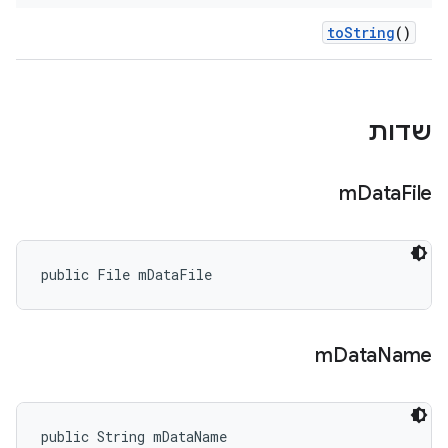
to
String
()
שדות
m
Data
File
public File mDataFile
m
Data
Name
public String mDataName