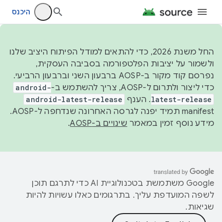
היכנס
החל משנת 2026, כדי להתאים למודל הפיתוח היציב שלנו
ולשמור על יציבות הפלטפורמה בסביבה העסקית,
נפרסם קוד מקור ב-AOSP ברבעון השני וברבעון הרביעי.
כדי ליצור ולתרום ל-AOSP, צריך להשתמש ב-
android-
latest-release
. הענף
android-latest-release
manifest תמיד יפנה לגרסה האחרונה שנדחפה ל-AOSP.
מידע נוסף זמין במאמר
שינויים ב-AOSP
.
‫Google משתמשת בטכנולוגיית AI כדי לתרגם תוכן
לשפה המועדפת עליך. בתרגומים כאלו עשויות להיות
שגיאות.