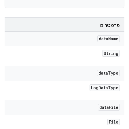
פרמטרים
data
Name
String
data
Type
Log
Data
Type
data
File
File