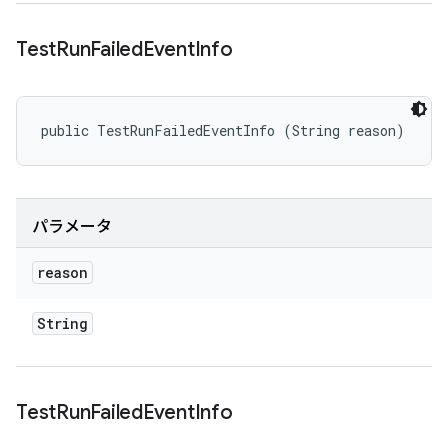
Test
Run
Failed
Event
Info
public TestRunFailedEventInfo (String reason)
パラメータ
reason
String
Test
Run
Failed
Event
Info