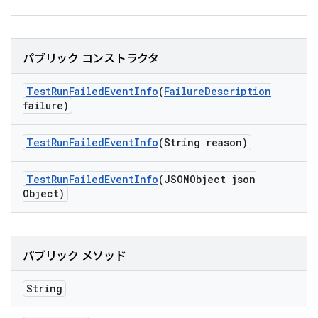
パブリック コンストラクタ
Test
Run
Failed
Event
Info
(
Failure
Description
failure)
Test
Run
Failed
Event
Info
(String reason)
Test
Run
Failed
Event
Info
(JSONObject json
Object)
パブリック メソッド
String