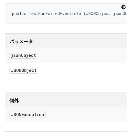
public TestRunFailedEventInfo (JSONObject jsonObj
パラメータ
json
Object
JSONObject
例外
JSONException