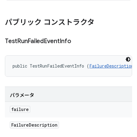
パブリック コンストラクタ
Test
Run
Failed
Event
Info
public TestRunFailedEventInfo (
FailureDescription
 
パラメータ
failure
Failure
Description