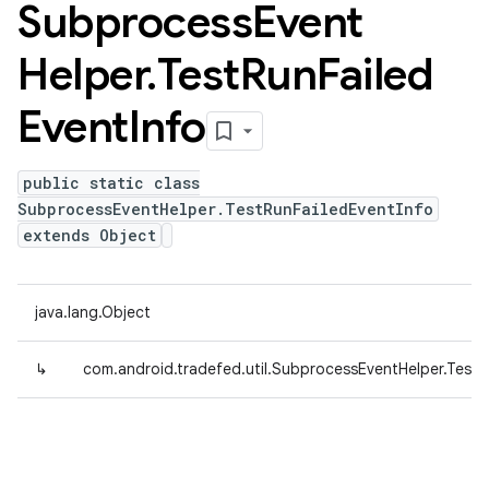
Subprocess
Event
Helper
.
Test
Run
Failed
Event
Info
public static class
SubprocessEventHelper.TestRunFailedEventInfo
extends Object
java.lang.Object
↳
com.android.tradefed.util.SubprocessEventHelper.TestR