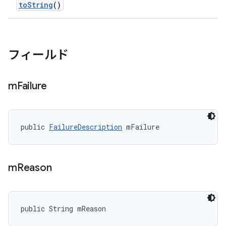
to
String
()
フィールド
m
Failure
public 
FailureDescription
 mFailure
m
Reason
public String mReason