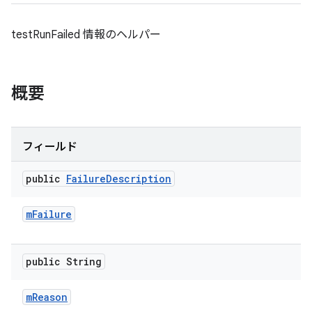
testRunFailed 情報のヘルパー
概要
フィールド
public
Failure
Description
m
Failure
public String
m
Reason