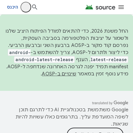
היכנס
החל משנת 2026, כדי להתאים למודל הפיתוח היציב שלנו
ולשמור על יציבות הפלטפורמה בסביבה העסקית,
נפרסם קוד מקור ב-AOSP ברבעון השני וברבעון הרביעי.
כדי ליצור ולתרום ל-AOSP, צריך להשתמש ב-
android-
latest-release
. הענף
android-latest-release
manifest תמיד יפנה לגרסה האחרונה שנדחפה ל-AOSP.
מידע נוסף זמין במאמר
שינויים ב-AOSP
.
‫Google משתמשת בטכנולוגיית AI כדי לתרגם תוכן
לשפה המועדפת עליך. בתרגומים כאלו עשויות להיות
שגיאות.