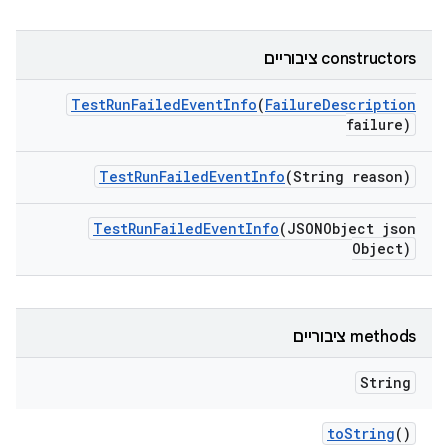
‫constructors ציבוריים
Test
Run
Failed
Event
Info
(
Failure
Description
failure)
Test
Run
Failed
Event
Info
(String reason)
Test
Run
Failed
Event
Info
(JSONObject json
Object)
‫methods ציבוריים
String
to
String
()