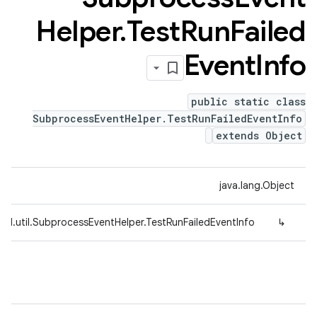
Helper
.
Test
Run
Failed
Event
Info
public static class
SubprocessEventHelper.TestRunFailedEventInfo
extends Object
java.lang.Object
ed.util.SubprocessEventHelper.TestRunFailedEventInfo
↳