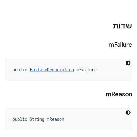
שדות
m
Failure
public 
FailureDescription
 mFailure
m
Reason
public String mReason