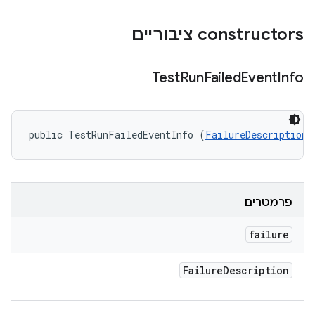
‫constructors ציבוריים
Test
Run
Failed
Event
Info
public TestRunFailedEventInfo (
FailureDescription
 
פרמטרים
failure
Failure
Description