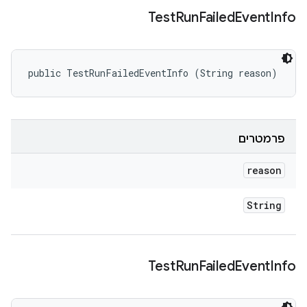
Test
Run
Failed
Event
Info
public TestRunFailedEventInfo (String reason)
פרמטרים
reason
String
Test
Run
Failed
Event
Info