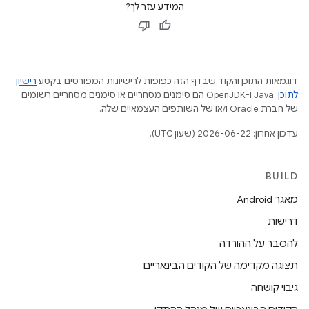
המידע עזר לך?
דוגמאות התוכן והקוד שבדף הזה כפופות לרישיונות המפורטים בקטע
רישיון
לתוכן
.‏ Java ו-OpenJDK הם סימנים מסחריים או סימנים מסחריים רשומים
של חברת Oracle ו/או של השותפים העצמאיים שלה.
עדכון אחרון: 2026-06-22 (שעון UTC).
BUILD
מאגר Android
דרישות
להסבר על ההורדה
תצוגה מקדימה של הקודים הבינאריים
גיבוי קושחה