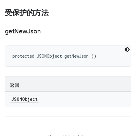
受保护的方法
get
New
Json
protected JSONObject getNewJson ()
返回
JSONObject