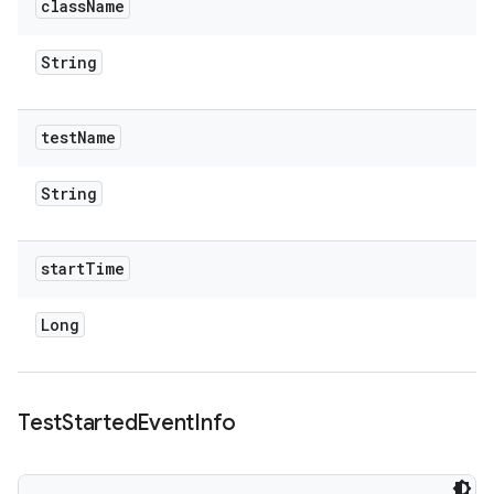
class
Name
String
test
Name
String
start
Time
Long
Test
Started
Event
Info