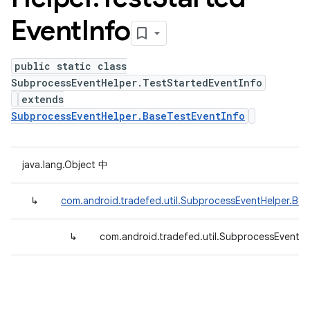
Event
Info
public static class
SubprocessEventHelper.TestStartedEventInfo
extends
SubprocessEventHelper.BaseTestEventInfo
java.lang.Object 中
↳
com.android.tradefed.util.SubprocessEventHelper.Bas
↳
com.android.tradefed.util.SubprocessEventHe