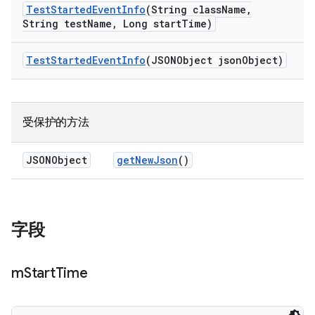
Test
Started
Event
Info
(String class
Name
,
String test
Name
,
Long start
Time)
Test
Started
Event
Info
(JSONObject json
Object)
受保护的方法
JSONObject
get
New
Json
()
字段
m
Start
Time