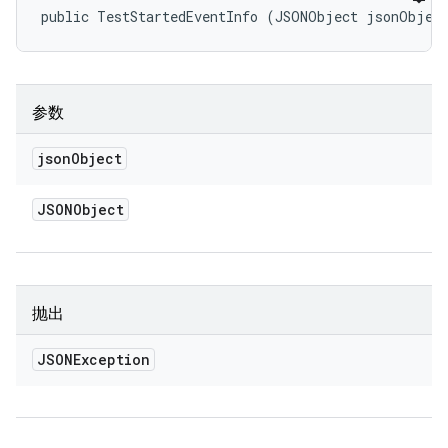
public TestStartedEventInfo (JSONObject jsonObjec
参数
json
Object
JSONObject
抛出
JSONException