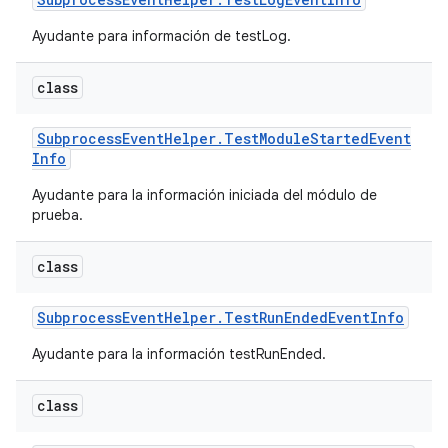
Ayudante para información de testLog.
class
Subprocess
Event
Helper
.
Test
Module
Started
Event
Info
Ayudante para la información iniciada del módulo de
prueba.
class
Subprocess
Event
Helper
.
Test
Run
Ended
Event
Info
Ayudante para la información testRunEnded.
class