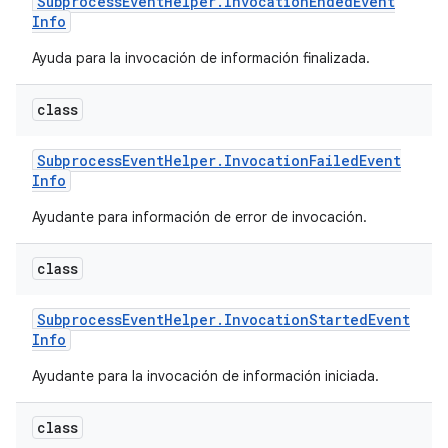
Subprocess
Event
Helper
.
Invocation
Ended
Event
Info
Ayuda para la invocación de información finalizada.
class
Subprocess
Event
Helper
.
Invocation
Failed
Event
Info
Ayudante para información de error de invocación.
class
Subprocess
Event
Helper
.
Invocation
Started
Event
Info
Ayudante para la invocación de información iniciada.
class