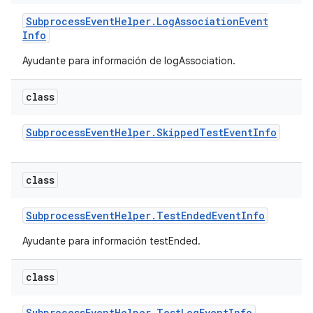
Subprocess
Event
Helper
.
Log
Association
Event
Info
Ayudante para información de logAssociation.
class
Subprocess
Event
Helper
.
Skipped
Test
Event
Info
class
Subprocess
Event
Helper
.
Test
Ended
Event
Info
Ayudante para información testEnded.
class
Subprocess
Event
Helper
.
Test
Log
Event
Info