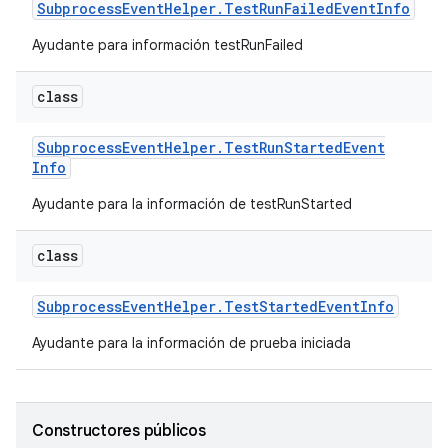
Subprocess
Event
Helper
.
Test
Run
Failed
Event
Info
Ayudante para información testRunFailed
class
Subprocess
Event
Helper
.
Test
Run
Started
Event
Info
Ayudante para la información de testRunStarted
class
Subprocess
Event
Helper
.
Test
Started
Event
Info
Ayudante para la información de prueba iniciada
Constructores públicos