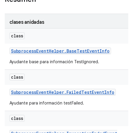
clases anidadas
class
Subprocess
Event
Helper
.
Base
Test
Event
Info
Ayudante base para información TestIgnored.
class
Subprocess
Event
Helper
.
Failed
Test
Event
Info
Ayudante para información testFailed.
class