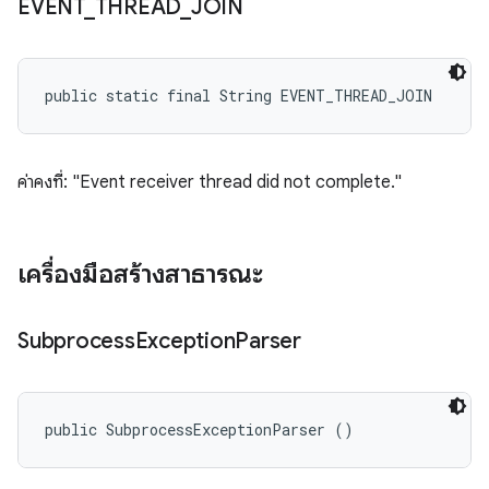
EVENT
_
THREAD
_
JOIN
public static final String EVENT_THREAD_JOIN
ค่าคงที่: "Event receiver thread did not complete."
เครื่องมือสร้างสาธารณะ
Subprocess
Exception
Parser
public SubprocessExceptionParser ()