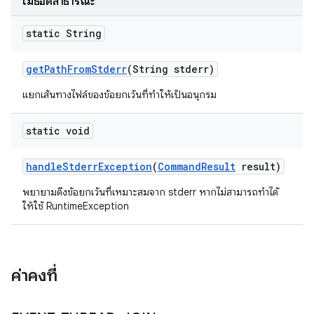
เมธอดสาธารณะ
static String
get
Path
From
Stderr
(String stderr)
แยกเส้นทางไฟล์ของข้อยกเว้นที่ทำให้เป็นอนุกรม
static void
handle
Stderr
Exception
(
Command
Result
result)
พยายามดึงข้อยกเว้นที่เหมาะสมจาก stderr หากไม่สามารถทำได้
ให้ใช้ RuntimeException
ค่าคงที่