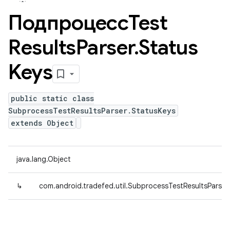
ПодпроцессTest
Results
Parser
.
Status
Keys
public static class
SubprocessTestResultsParser.StatusKeys
extends Object
java.lang.Object
↳
com.android.tradefed.util.SubprocessTestResultsParser