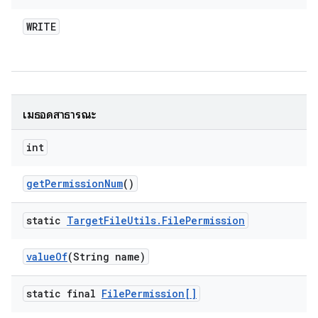
WRITE
เมธอดสาธารณะ
int
get
Permission
Num
()
static
Target
File
Utils
.
File
Permission
value
Of
(String name)
static final
File
Permission[]