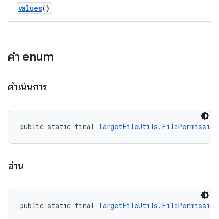
values
()
ค่า enum
ดำเนินการ
public static final 
TargetFileUtils.FilePermission
อ่าน
public static final 
TargetFileUtils.FilePermission