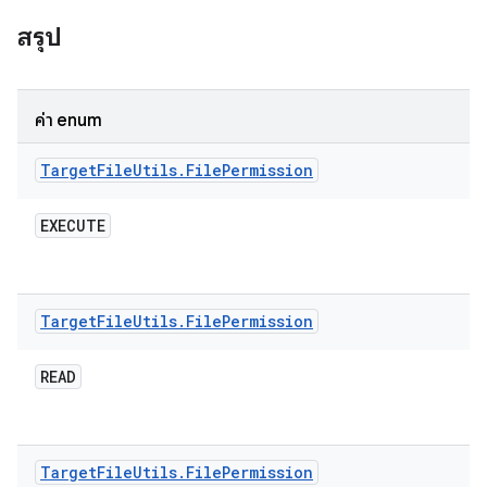
สรุป
ค่า enum
Target
File
Utils
.
File
Permission
EXECUTE
Target
File
Utils
.
File
Permission
READ
Target
File
Utils
.
File
Permission