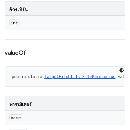
คิกรีเทิร์น
int
value
Of
public static 
TargetFileUtils.FilePermission
 value
พารามิเตอร์
name