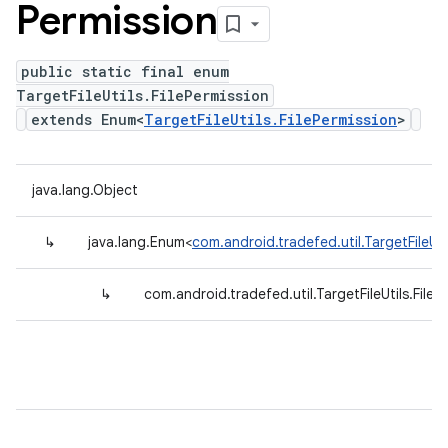
Permission
public static final enum
TargetFileUtils.FilePermission
extends Enum<
TargetFileUtils.FilePermission
>
java.lang.Object
↳
java.lang.Enum<
com.android.tradefed.util.TargetFileUti
↳
com.android.tradefed.util.TargetFileUtils.FileP