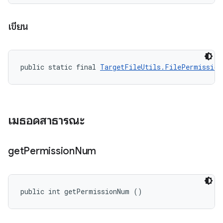
เขียน
public static final 
TargetFileUtils.FilePermission
เมธอดสาธารณะ
get
Permission
Num
public int getPermissionNum ()