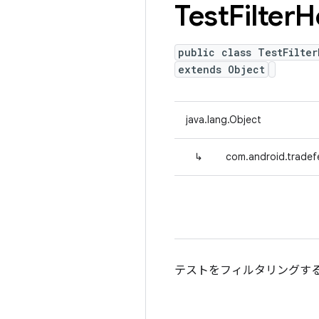
Test
Filter
H
public class TestFilter
extends Object
java.lang.Object
↳
com.android.tradefed
テストをフィルタリングす