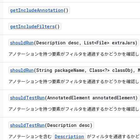
get
Include
Annotation
()
get
Include
Filters
()
should
Run
(Description desc
,
List<File> extra
Jars)
アノテーションを持つ要素がフィルタを通過するかどうかを確認し
should
Run
(String package
Name
,
Class<?> class
Obj
,
M
アノテーションを持つ要素がフィルタを通過するかどうかを確認し
should
Test
Run
(Annotated
Element annotated
Element)
アノテーションを持つ要素がフィルタを通過するかどうかを確認し
should
Test
Run
(Description desc)
Description
アノテーションを含む
がフィルタを通過するかど