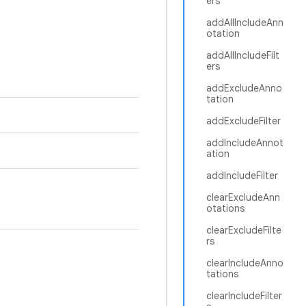
ers
addAllIncludeAnn
otation
addAllIncludeFilt
ers
addExcludeAnno
tation
addExcludeFilter
addIncludeAnnot
ation
addIncludeFilter
clearExcludeAnn
otations
clearExcludeFilte
rs
clearIncludeAnno
tations
clearIncludeFilter