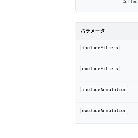
                Collec
パラメータ
include
Filters
exclude
Filters
include
Annotation
exclude
Annotation