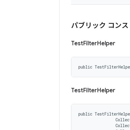
パブリック コンス
Test
Filter
Helper
public TestFilterHelp
Test
Filter
Helper
public TestFilterHelpe
                Collec
                Collec