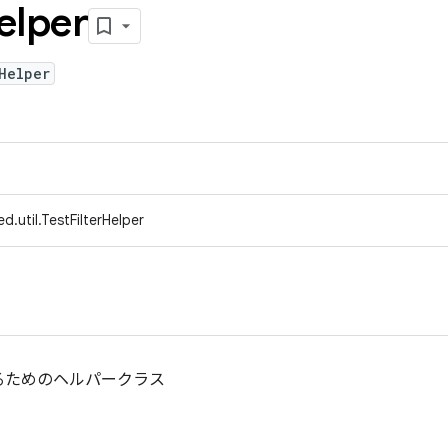
elper
Helper
.util.TestFilterHelper
るためのヘルパークラス