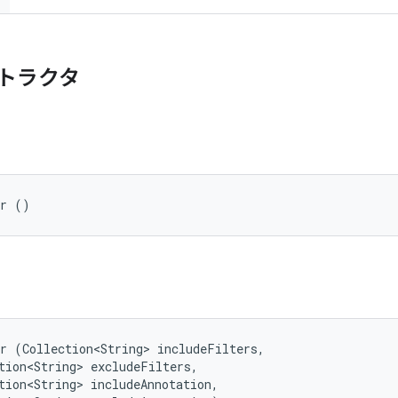
トラクタ
er ()
r (Collection<String> includeFilters, 

tion<String> excludeFilters, 

tion<String> includeAnnotation, 
