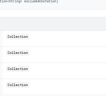
tion<String> excludeAnnotation)
Collection
Collection
Collection
Collection