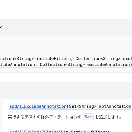
タ
ection<String> include
Filters
,
Collection<String> exc
lude
Annotation
,
Collection<String> exclude
Annotation
add
All
Exclude
Annotation
(Set<String> not
Annotation
Set
実行するテストの除外アノテーションの
を追加します。