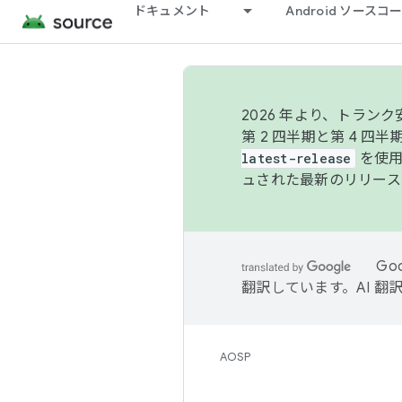
ドキュメント
Android ソース
2026 年より、トラ
第 2 四半期と第 4 四
latest-release
を使用
ュされた最新のリリース
Go
翻訳しています。AI 
AOSP