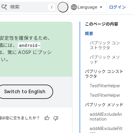
/
ログイン
このページの内容
概要
の安定性を確保するため、
パブリック コン
投稿には、
android-
ストラクタ
、常に AOSP にプッシ
パブリック メソ
さい。
ッド
パブリック コンスト
ラクタ
TestFilterHelper
TestFilterHelper
パブリック メソッド
addAllExcludeAn
報は役に立ちましたか？
notation
addAllExcludeFilt