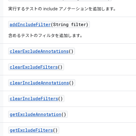
実行するテストの include アノテーションを追加します。
add
Include
Filter
(String filter)
含めるテストのフィルタを追加します。
clear
Exclude
Annotations
()
clear
Exclude
Filters
()
clear
Include
Annotations
()
clear
Include
Filters
()
get
Exclude
Annotation
()
get
Exclude
Filters
()