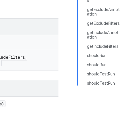
s
getExcludeAnnot
ation
getExcludeFilters
getIncludeAnnot
ation
getIncludeFilters
shouldRun
lude
Filters
,
)
shouldRun
shouldTestRun
shouldTestRun
s)