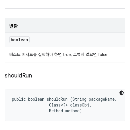
반환
boolean
테스트 메서드를 실행해야 하면 true, 그렇지 않으면 false
should
Run
public boolean shouldRun (String packageName, 

                Class<?> classObj, 

                Method method)