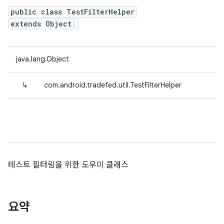
public class TestFilterHelper
extends Object
java.lang.Object
↳
com.android.tradefed.util.TestFilterHelper
테스트 필터링을 위한 도우미 클래스
요약