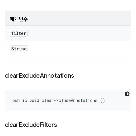
매개변수
filter
String
clear
Exclude
Annotations
public void clearExcludeAnnotations ()
clear
Exclude
Filters