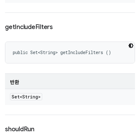
get
Include
Filters
public Set<String> getIncludeFilters ()
반환
Set<String>
should
Run