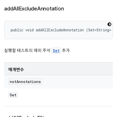
add
All
Exclude
Annotation
public void addAllExcludeAnnotation (Set<String> n
실행할 테스트의 제외 주석
Set
추가
매개변수
not
Annotations
Set