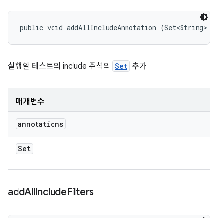
public void addAllIncludeAnnotation (Set<String> a
실행할 테스트의 include 주석의
Set
추가
매개변수
annotations
Set
add
All
Include
Filters