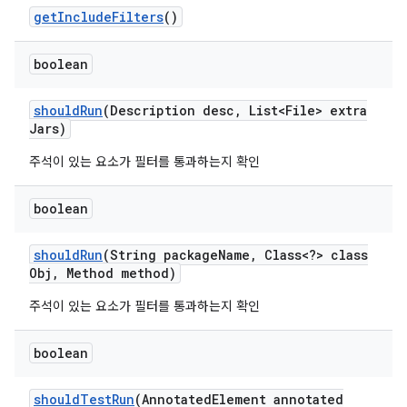
get
Include
Filters
()
boolean
should
Run
(Description desc
,
List<File> extra
Jars)
주석이 있는 요소가 필터를 통과하는지 확인
boolean
should
Run
(String package
Name
,
Class<?> class
Obj
,
Method method)
주석이 있는 요소가 필터를 통과하는지 확인
boolean
should
Test
Run
(Annotated
Element annotated