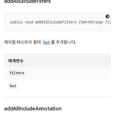
add
All
Exclude
Filters
public void addAllExcludeFilters (Set<String> filt
제외할 테스트의 필터
Set
를 추가합니다.
매개변수
filters
Set
add
All
Include
Annotation