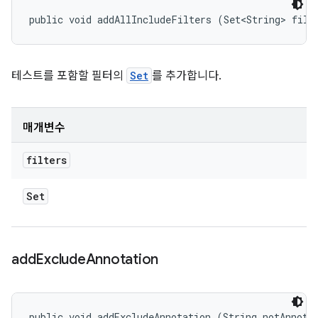
public void addAllIncludeFilters (Set<String> filt
테스트를 포함할 필터의
Set
를 추가합니다.
매개변수
filters
Set
add
Exclude
Annotation
public void addExcludeAnnotation (String notAnnota