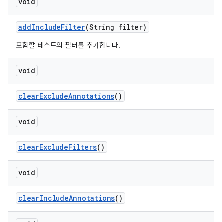
void
add
Include
Filter
(String filter)
포함할 테스트의 필터를 추가합니다.
void
clear
Exclude
Annotations
()
void
clear
Exclude
Filters
()
void
clear
Include
Annotations
()