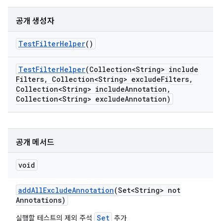
공개 생성자
Test
Filter
Helper
()
Test
Filter
Helper
(Collection<String> include
Filters
,
Collection<String> exclude
Filters
,
Collection<String> include
Annotation
,
Collection<String> exclude
Annotation)
공개 메서드
void
add
All
Exclude
Annotation
(Set<String> not
Annotations)
Set
실행할 테스트의 제외 주석
추가