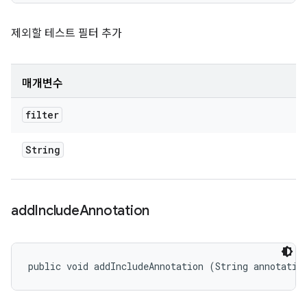
제외할 테스트 필터 추가
매개변수
filter
String
add
Include
Annotation
public void addIncludeAnnotation (String annotatio