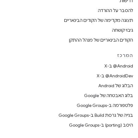
דרישות
להסבר על ההורדה
תצוגה מקדימה של הקודים הבינאריים
גיבוי קושחה
הקודים הבינאריים של מנהל ההתקן
המרכז
‫‎@Android ב-X
‫‎@AndroidDev ב-X
הבלוג של Android
בלוג האבטחה של Google
פלטפורמה ב-Google Groups
בנייה של גרסת Build ב-Google Groups
היסב (porting) ב-Google Groups