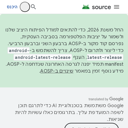
היכנס
החל משנת 2026, כדי להתאים למודל הפיתוח היציב שלנו
ולשמור על יציבות הפלטפורמה בסביבה העסקית,
נפרסם קוד מקור ב-AOSP ברבעון השני וברבעון הרביעי.
כדי ליצור ולתרום ל-AOSP, צריך להשתמש ב-
android-
latest-release
. הענף
android-latest-release
manifest תמיד יפנה לגרסה האחרונה שנדחפה ל-AOSP.
מידע נוסף זמין במאמר
שינויים ב-AOSP
.
‫Google משתמשת בטכנולוגיית AI כדי לתרגם תוכן
לשפה המועדפת עליך. בתרגומים כאלו עשויות להיות
שגיאות.