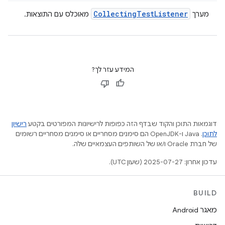
Collecting
Test
Listener
מערך
מאוכלס עם התוצאות.
המידע עזר לך?
דוגמאות התוכן והקוד שבדף הזה כפופות לרישיונות המפורטים בקטע
רישיון
לתוכן
.‏ Java ו-OpenJDK הם סימנים מסחריים או סימנים מסחריים רשומים
של חברת Oracle ו/או של השותפים העצמאיים שלה.
עדכון אחרון: 2025-07-27 (שעון UTC).
BUILD
מאגר Android