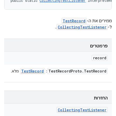
public static 
CollectingTestListener
 interpreteRec
ממירים את ה-
TestRecord
ל-
CollectingTestListener
.
פרמטרים
record
Test
Record
Test
Record
Proto
.
Test
Record
:
מלא.
החזרות
Collecting
Test
Listener