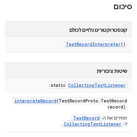
סיכום
קונסטרוקטורים גלויים לכולם
Test
Record
Interpreter
()
שיטות ציבוריות
static
Collecting
Test
Listener
interprete
Record
(Test
Record
Proto
.
Test
Record
record)
TestRecord
ממירים את ה-
CollectingTestListener
ל-
.