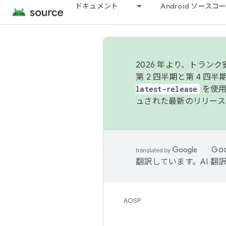
ドキュメント
Android ソース
2026 年より、トラ
第 2 四半期と第 4 四
latest-release
を使用
ュされた最新のリリース
Go
翻訳しています。AI 
AOSP