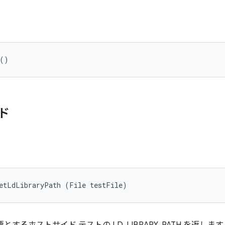
 ()
ド
getLdLibraryPath (File testFile)