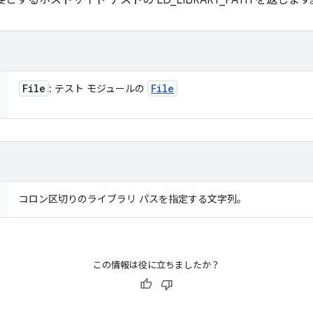
するホストサイド テストの LD_LIBRARY_PATH を返します
File
File
: テスト モジュールの
コロン区切りのライブラリ パスを指定する文字列。
この情報は役に立ちましたか？