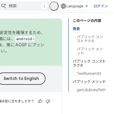
/
ログイン
このページの内容
概要
の安定性を確保するため、
パブリック コン
投稿には、
android-
ストラクタ
、常に AOSP にプッシ
パブリック メソ
さい。
ッド
パブリック コンスト
ラクタ
TestRunnerUtil
パブリック メソッド
getLdLibraryPath
報は役に立ちましたか？