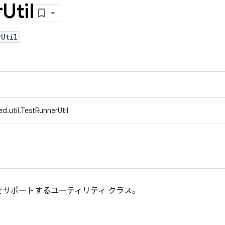
r
Util
rUtil
d.util.TestRunnerUtil
サポートするユーティリティ クラス。