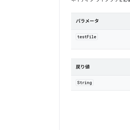
ネイティブ ライブラリを必要と
パラメータ
test
File
戻り値
String