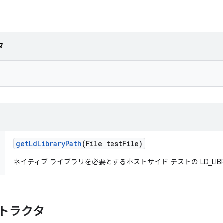
タ
get
Ld
Library
Path
(File test
File)
ネイティブ ライブラリを必要とするホストサイド テストの LD_LIBRA
トラクタ