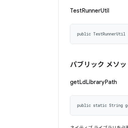
Test
Runner
Util
public TestRunnerUtil
パブリック メソッ
get
Ld
Library
Path
public static String 