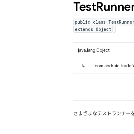
Test
Runne
public class TestRunne
extends Object
java.lang.Object
↳
com.android.tradefe
さまざまなテストランナーを