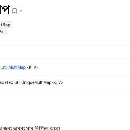
যাপ
tiMap
V>
.util.MultiMap
<K, V>
adefed.util.UniqueMultiMap<K, V>
কীর জন্য অনন্য মান নিশ্চিত করে।