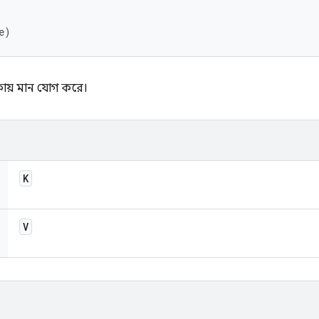
e)
কায় মান যোগ করে।
K
V