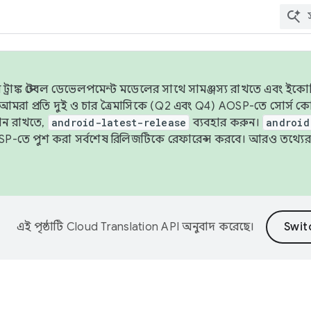
াঙ্ক স্টেবল ডেভেলপমেন্ট মডেলের সাথে সামঞ্জস্য রাখতে এবং ইকোসিস্ট
ে, আমরা প্রতি দুই ও চার ত্রৈমাসিকে (Q2 এবং Q4) AOSP-তে সোর্স
ান রাখতে,
android-latest-release
ব্যবহার করুন।
android
বদা AOSP-তে পুশ করা সর্বশেষ রিলিজটিকে রেফারেন্স করবে। আরও তথ্যের
এই পৃষ্ঠাটি
Cloud Translation API
অনুবাদ করেছে।