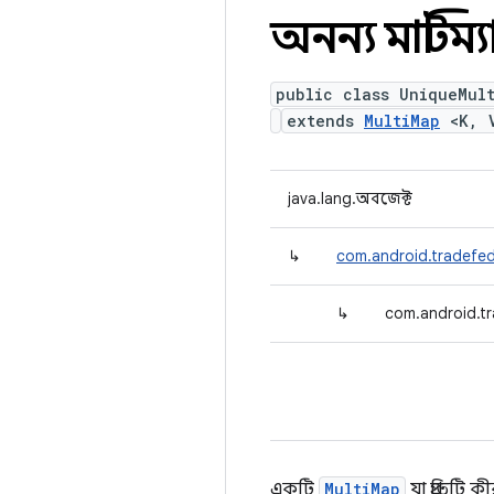
অনন্য মাল্টিম্
public class UniqueMul
extends
MultiMap
<K, 
java.lang.অবজেক্ট
↳
com.android.tradefed
↳
com.android.tr
একটি
MultiMap
যা প্রতিটি 