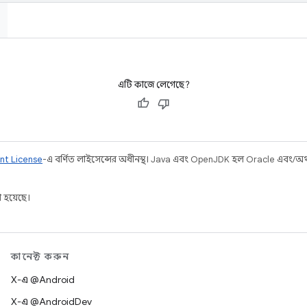
এটি কাজে লেগেছে?
nt License
-এ বর্ণিত লাইসেন্সের অধীনস্থ। Java এবং OpenJDK হল Oracle এবং/অথবা 
 হয়েছে।
কানেক্ট করুন
X-এ @Android
X-এ @AndroidDev