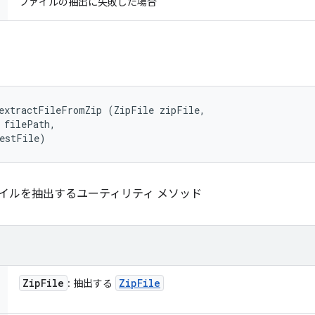
ファイルの抽出に失敗した場合
extractFileFromZip (ZipFile zipFile, 

 filePath, 

destFile)
ァイルを抽出するユーティリティ メソッド
Zip
File
Zip
File
: 抽出する