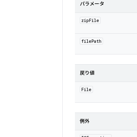
パラメータ
zip
File
file
Path
戻り値
File
例外