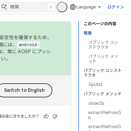
/
ログイン
このページの内容
概要
の安定性を確保するため、
パブリック コン
投稿には、
android-
ストラクタ
、常に AOSP にプッシ
パブリック メソ
さい。
ッド
パブリック コンスト
ラクタ
ZipUtil2
パブリック メソッド
closeZip
extractFileFromZi
報は役に立ちましたか？
p
extractFileFromZi