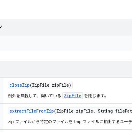
タ
close
Zip
(Zip
File zip
File)
ZipFile
例外を無視して、開いている
を閉じます。
extract
File
From
Zip
(Zip
File zip
File
,
String file
Pa
zip ファイルから特定のファイルを tmp ファイルに抽出するユー