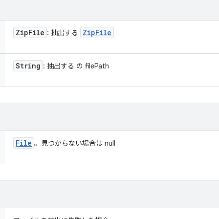
Zip
File
Zip
File
: 抽出する
String
: 抽出する の filePath
File
。見つからない場合は null