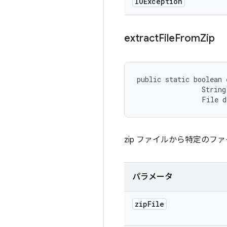
IOException
extract
File
From
Zip
public static boolean 
                String
                File 
zip ファイルから特定のフ
パラメータ
zip
File