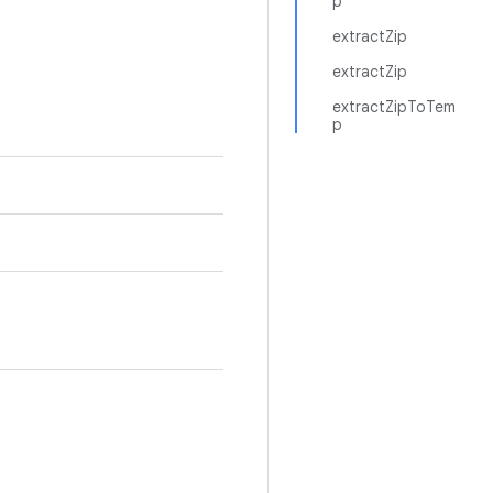
p
extractZip
extractZip
extractZipToTem
p