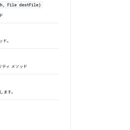
th
,
File dest
File)
ド
ッド。
リティ メソッド
出します。