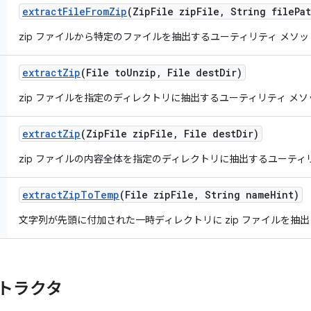
extract
File
From
Zip
(Zip
File zip
File
,
String file
Pa
zip ファイルから特定のファイルを抽出するユーティリティ メソッ
extract
Zip
(File to
Unzip
,
File dest
Dir)
zip ファイルを指定のディレクトリに抽出するユーティリティ メソ
extract
Zip
(Zip
File zip
File
,
File dest
Dir)
zip ファイルの内容全体を指定のディレクトリに抽出するユーティ
extract
Zip
To
Temp
(File zip
File
,
String name
Hint)
文字列が先頭に付加された一時ディレクトリに zip ファイルを抽
トラクタ