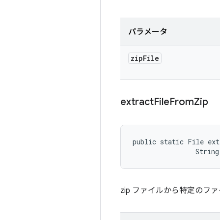
パラメータ
zip
File
extract
File
From
Zip
public static File ext
                String
zip ファイルから特定のフ