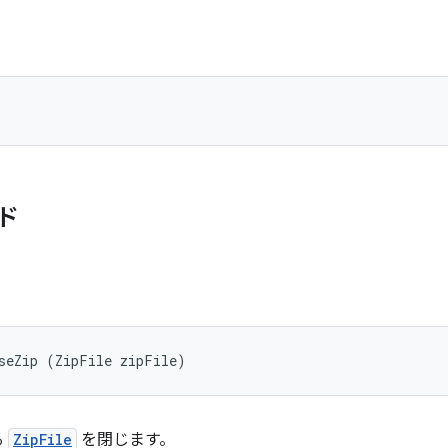
ド
seZip (ZipFile zipFile)
る
ZipFile
を閉じます。