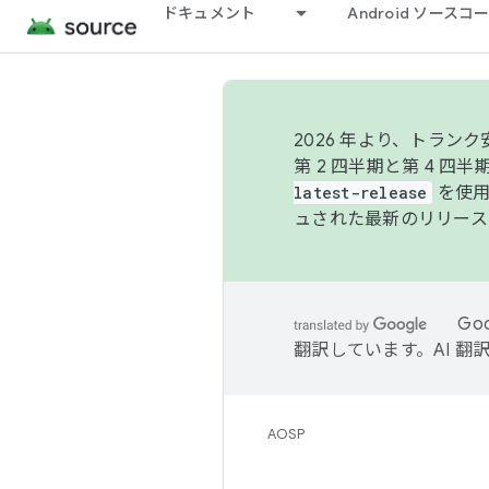
ドキュメント
Android ソース
2026 年より、トラ
第 2 四半期と第 4 四
latest-release
を使用
ュされた最新のリリース
Go
翻訳しています。AI 
AOSP