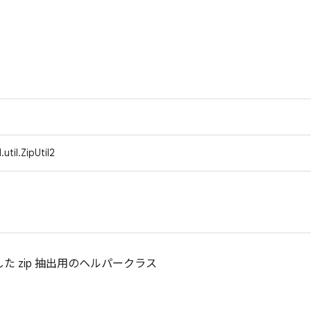
util.ZipUtil2
した zip 抽出用のヘルパークラス