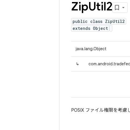
Zip
Util2
public class ZipUtil2
extends Object
java.lang.Object
↳
com.android.tradefed.
POSIX ファイル権限を考慮