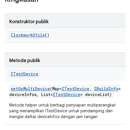
Konstruktor publik
Clockwork
Utils
()
Metode publik
ITest
Device
set
Up
Multi
Device
(Map<
ITest
Device
,
IBuild
Info
>
device
Infos
,
List<
ITest
Device
> device
List)
Metode helper untuk berbagi penyiapan multiperangkat
yang menampilkan ITestDevice untuk pendamping dan
mengisi daftar deviceInfos dengan jam tangan