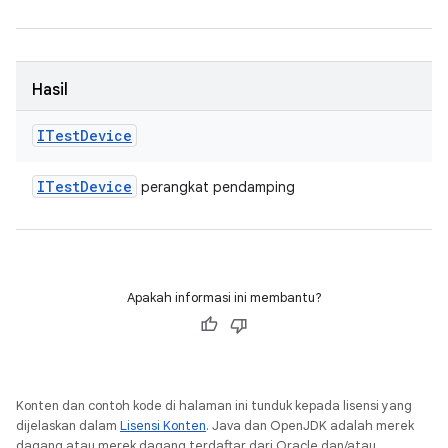
Hasil
ITest
Device
ITest
Device
perangkat pendamping
Apakah informasi ini membantu?
Konten dan contoh kode di halaman ini tunduk kepada lisensi yang
dijelaskan dalam
Lisensi Konten
. Java dan OpenJDK adalah merek
dagang atau merek dagang terdaftar dari Oracle dan/atau