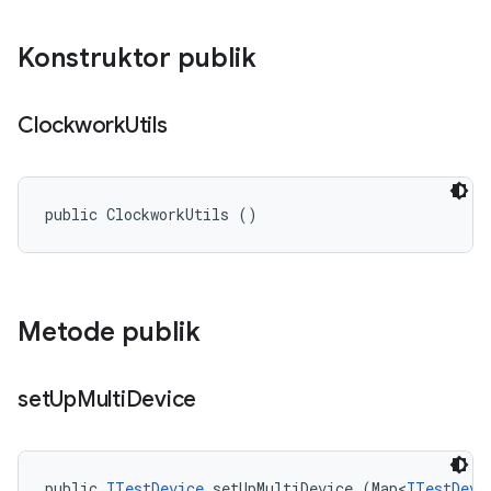
Konstruktor publik
Clockwork
Utils
public ClockworkUtils ()
Metode publik
set
Up
Multi
Device
public 
ITestDevice
 setUpMultiDevice (Map<
ITestDevi