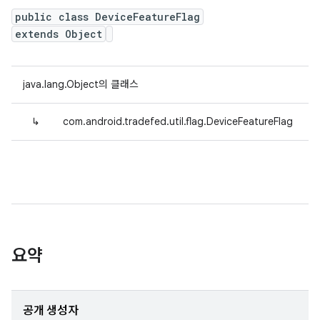
public class DeviceFeatureFlag
extends Object
java.lang.Object의 클래스
↳
com.android.tradefed.util.flag.DeviceFeatureFlag
요약
공개 생성자