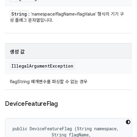
String
: 'namespace/flagName=flagValue' 형식의 기기 구
성 플래그 문자열입니다.
생성 값
Illegal
Argument
Exception
flagString 매개변수를 파싱할 수 없는 경우
Device
Feature
Flag
public DeviceFeatureFlag (String namespace, 

                String flagName, 
