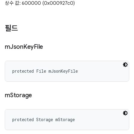
상수 값: 600000 (0x000927c0)
필드
m
Json
Key
File
protected File mJsonKeyFile
m
Storage
protected Storage mStorage