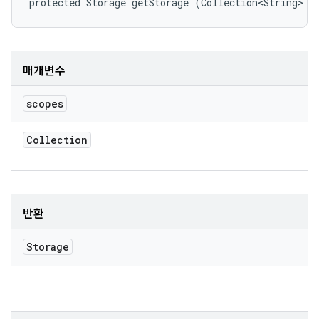
protected Storage getStorage (Collection<String> s
매개변수
scopes
Collection
반환
Storage