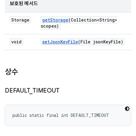
보호된 메서드
Storage
get
Storage
(Collection<String>
scopes)
void
set
Json
Key
File
(File json
Key
File)
상수
DEFAULT
_
TIMEOUT
public static final int DEFAULT_TIMEOUT