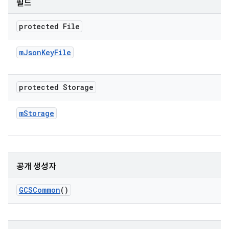
필드
protected File
m
Json
Key
File
protected Storage
m
Storage
공개 생성자
GCSCommon
()