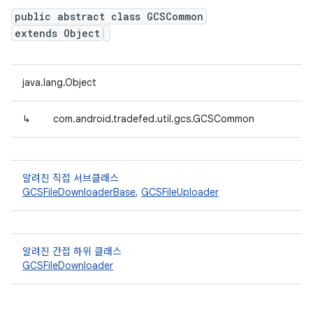
public abstract class GCSCommon
extends Object
java.lang.Object
↳
com.android.tradefed.util.gcs.GCSCommon
알려진 직접 서브클래스
GCSFileDownloaderBase
,
GCSFileUploader
알려진 간접 하위 클래스
GCSFileDownloader