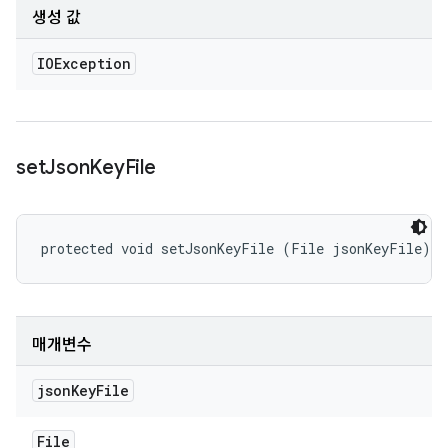
생성 값
IOException
set
Json
Key
File
protected void setJsonKeyFile (File jsonKeyFile)
매개변수
json
Key
File
File