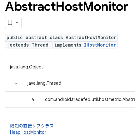
Abstract
Host
Monitor
public abstract class AbstractHostMonitor
extends Thread
implements
IHostMonitor
java.lang.Object
↳
java.lang.Thread
↳
com.android.tradefed.util.hostmetric.Abstra
既知の直接サブクラス
HeapHostMonitor