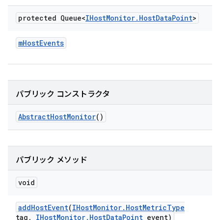
protected Queue<
IHost
Monitor
.
Host
Data
Point
>
m
Host
Events
パブリック コンストラクタ
Abstract
Host
Monitor
()
パブリック メソッド
void
add
Host
Event
(
IHost
Monitor
.
Host
Metric
Type
tag
,
IHost
Monitor
.
Host
Data
Point
event)