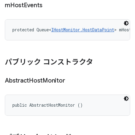
m
Host
Events
protected Queue<
IHostMonitor.HostDataPoint
> mHostE
パブリック コンストラクタ
Abstract
Host
Monitor
public AbstractHostMonitor ()