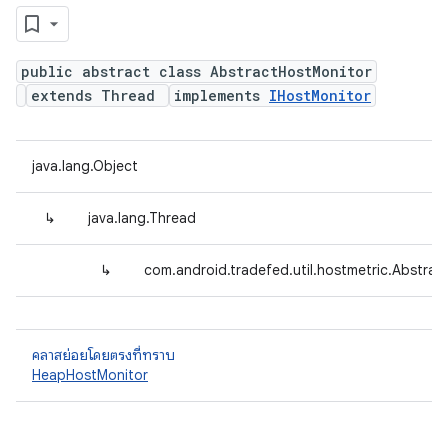
public abstract class AbstractHostMonitor
extends Thread
implements
IHostMonitor
java.lang.Object
↳
java.lang.Thread
↳
com.android.tradefed.util.hostmetric.Abstra
คลาสย่อยโดยตรงที่ทราบ
HeapHostMonitor