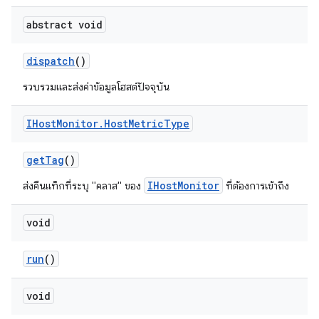
abstract void
dispatch
()
รวบรวมและส่งค่าข้อมูลโฮสต์ปัจจุบัน
IHost
Monitor
.
Host
Metric
Type
get
Tag
()
IHostMonitor
ส่งคืนแท็กที่ระบุ "คลาส" ของ
ที่ต้องการเข้าถึง
void
run
()
void