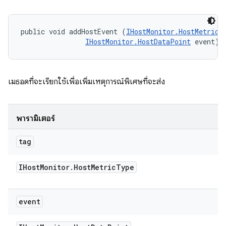
public void addHostEvent (
IHostMonitor.HostMetricT
IHostMonitor.HostDataPoint
 event)
เมธอดที่จะเรียกใช้เพื่อเพิ่มเหตุการณ์พิเศษที่จะส่ง
พารามิเตอร์
tag
IHost
Monitor
.
Host
Metric
Type
event