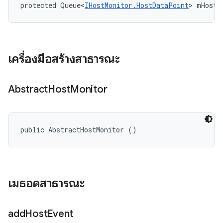
protected Queue<
IHostMonitor.HostDataPoint
> mHostE
เครื่องมือสร้างสาธารณะ
Abstract
Host
Monitor
public AbstractHostMonitor ()
เมธอดสาธารณะ
add
Host
Event