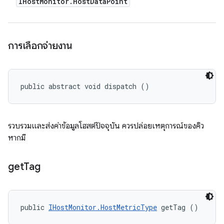
IHost
Monitor
.
Host
Data
Point
การเลือกจ่ายงาน
public abstract void dispatch ()
รวบรวมและส่งค่าข้อมูลโฮสต์ปัจจุบัน ควรปล่อยเหตุการณ์ของคิว
หากมี
get
Tag
public 
IHostMonitor.HostMetricType
 getTag ()