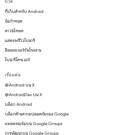
บิวด์
ที่เก็บสำหรับ Android
ข้อกำหนด
ดาวน์โหลด
แสดงพรีวิวไบนารี
อิมเมจเวอร์ชันโรงงาน
ไบนารีไดรเวอร์
เชื่อมต่อ
@Android บน X
@AndroidDev บน X
บล็อก Android
บล็อกด้านความปลอดภัยของ Google
แพลตฟอร์มบน Google Groups
การพัฒนาบน Google Groups