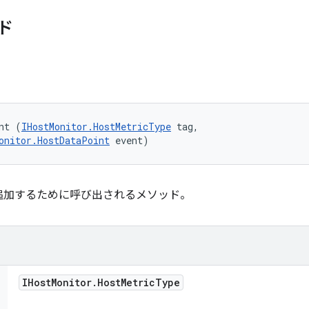
ド
nt (
IHostMonitor.HostMetricType
 tag, 

onitor.HostDataPoint
 event)
追加するために呼び出されるメソッド。
IHost
Monitor
.
Host
Metric
Type