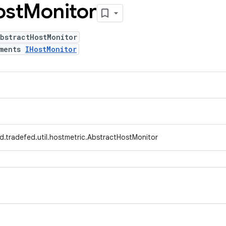
ost
Monitor
bstractHostMonitor
ements
IHostMonitor
d.tradefed.util.hostmetric.AbstractHostMonitor