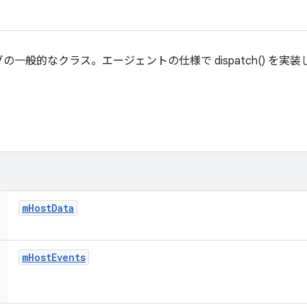
一般的なクラス。エージェントの仕様で dispatch() を実装
m
Host
Data
m
Host
Events