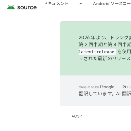
ドキュメント
Android ソース
2026 年より、トラ
第 2 四半期と第 4 四
latest-release
を使用
ュされた最新のリリース
Go
翻訳しています。AI 
AOSP