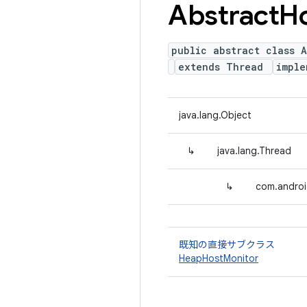
Abstract
H
public abstract class A
extends Thread
impl
java.lang.Object
↳
java.lang.Thread
↳
com.androi
既知の直接サブクラス
HeapHostMonitor