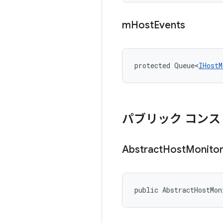
m
Host
Events
protected Queue<
IHostM
パブリック コンス
Abstract
Host
Monito
public AbstractHostMon