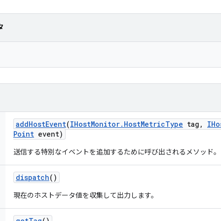
タ
add
Host
Event
(
IHost
Monitor
.
Host
Metric
Type
tag
,
IHo
Point
event)
送信する特別なイベントを追加するために呼び出されるメソッド。
dispatch
()
現在のホストデータ値を収集して出力します。
get
Tag
()