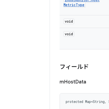
Metric
Type
void
void
フィールド
m
Host
Data
protected Map<String, 