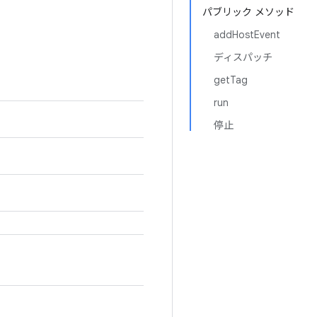
パブリック メソッド
addHostEvent
ディスパッチ
getTag
run
停止