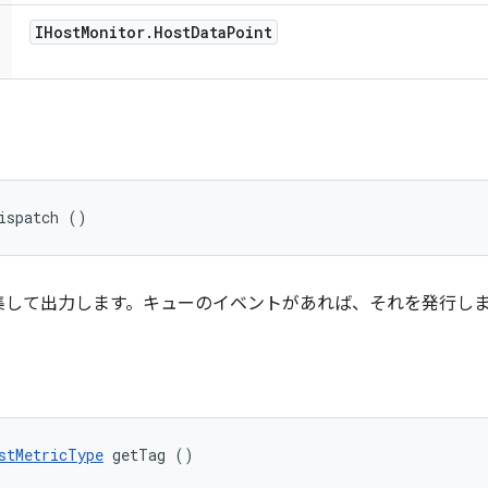
IHost
Monitor
.
Host
Data
Point
ispatch ()
集して出力します。キューのイベントがあれば、それを発行し
stMetricType
 getTag ()