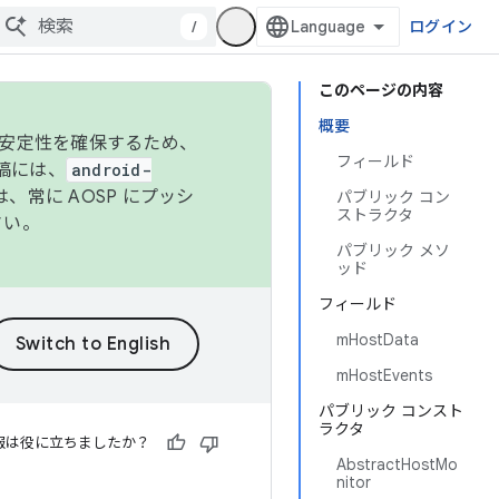
/
ログイン
このページの内容
概要
の安定性を確保するため、
フィールド
投稿には、
android-
、常に AOSP にプッシ
パブリック コン
ストラクタ
さい。
パブリック メソ
ッド
フィールド
mHostData
mHostEvents
パブリック コンスト
ラクタ
報は役に立ちましたか？
AbstractHostMo
nitor