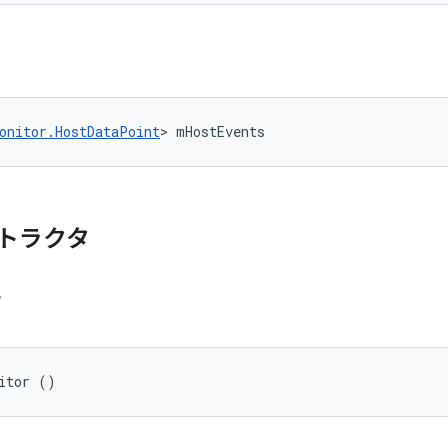
onitor.HostDataPoint
> mHostEvents
トラクタ
r
itor ()