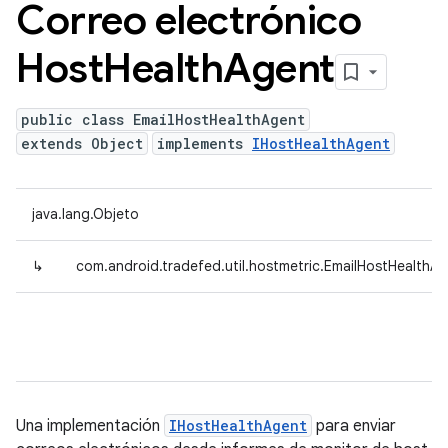
Correo electrónico
Host
Health
Agent
public class EmailHostHealthAgent
extends Object
implements
IHostHealthAgent
java.lang.Objeto
↳
com.android.tradefed.util.hostmetric.EmailHostHealthA
Una implementación
IHostHealthAgent
para enviar