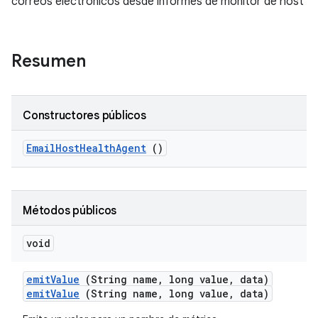
correos electrónicos desde informes de monitor de host
Resumen
Constructores públicos
Email
Host
Health
Agent
()
Métodos públicos
void
emit
Value
(String name
,
long value
,
data)
emitValue
(String name, long value, data)