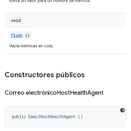
Emite un valor para un nombre de métrica.
void
flush
()
Vacía métricas en cola.
Constructores públicos
Correo electrónico
Host
Health
Agent
public EmailHostHealthAgent ()