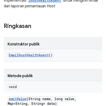
Implementasi
IHostHealthAgent
untuk mengirim email
dari laporan pemantauan Host
Ringkasan
Konstruktor publik
Email
Host
Health
Agent
()
Metode publik
void
emit
Value
(String name
,
long value
,
Map<String
,
String> data)