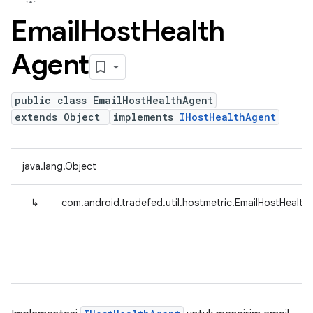
Email
Host
Health
Agent
public class EmailHostHealthAgent
extends Object
implements
IHostHealthAgent
java.lang.Object
↳
com.android.tradefed.util.hostmetric.EmailHostHealth