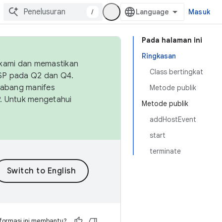
/
Masuk
Pada halaman ini
Ringkasan
 kami dan memastikan
Class bertingkat
OSP pada Q2 dan Q4.
Cabang manifes
Metode publik
SP. Untuk mengetahui
Metode publik
addHostEvent
start
terminate
formasi ini membantu?