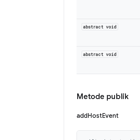
abstract void
abstract void
Metode publik
add
Host
Event