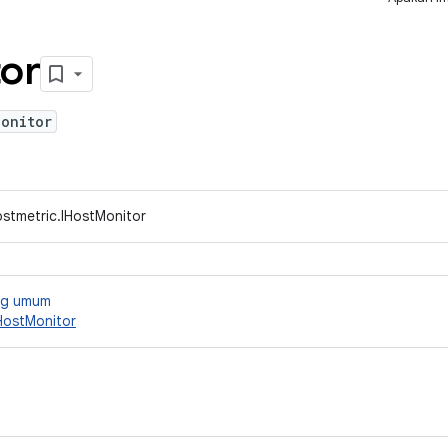
or
Monitor
ostmetric.IHostMonitor
ang umum
ostMonitor