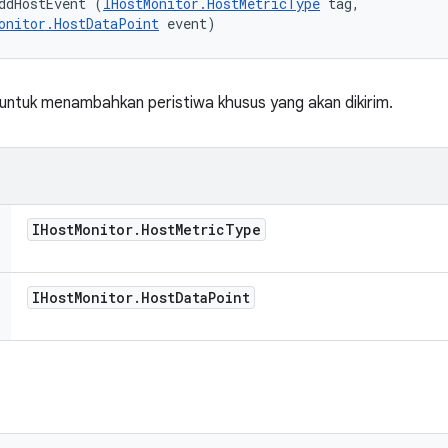
ddHostEvent (
IHostMonitor.HostMetricType
 tag, 

onitor.HostDataPoint
 event)
untuk menambahkan peristiwa khusus yang akan dikirim.
IHost
Monitor
.
Host
Metric
Type
IHost
Monitor
.
Host
Data
Point