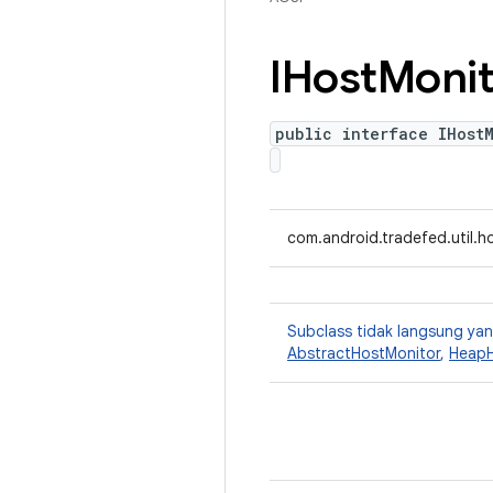
IHost
Monit
public interface IHost
com.android.tradefed.util.h
Subclass tidak langsung y
AbstractHostMonitor
,
HeapH