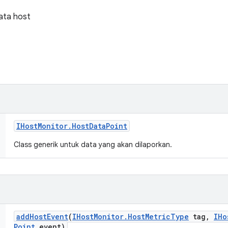
ata host
IHost
Monitor
.
Host
Data
Point
Class generik untuk data yang akan dilaporkan.
add
Host
Event
(
IHost
Monitor
.
Host
Metric
Type
tag
,
IHo
Point
event)