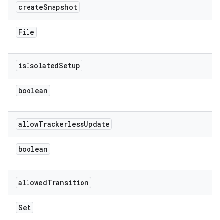
create
Snapshot
File
is
Isolated
Setup
boolean
allow
Trackerless
Update
boolean
allowed
Transition
Set