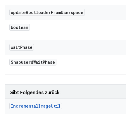
update
Bootloader
From
Userspace
boolean
wait
Phase
Snapuserd
Wait
Phase
Gibt Folgendes zurück:
Incremental
Image
Util