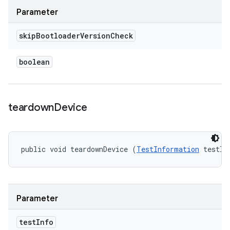
Parameter
skip
Bootloader
Version
Check
boolean
teardown
Device
public void teardownDevice (
TestInformation
 testIn
Parameter
test
Info