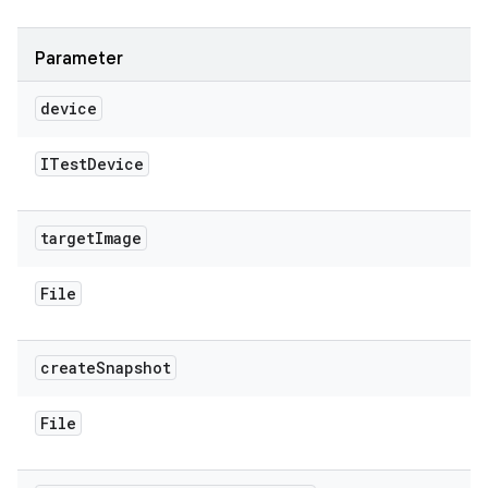
Parameter
device
ITest
Device
target
Image
File
create
Snapshot
File