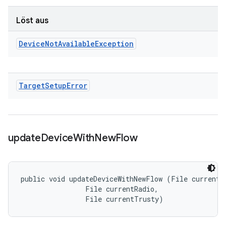
Löst aus
Device
Not
Available
Exception
Target
Setup
Error
update
Device
With
New
Flow
public void updateDeviceWithNewFlow (File currentBo
                File currentRadio, 

                File currentTrusty)