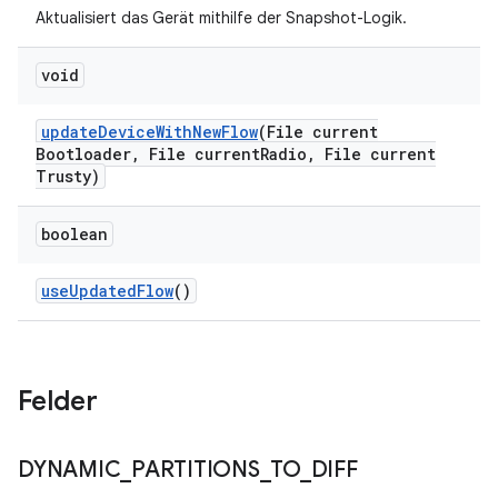
Aktualisiert das Gerät mithilfe der Snapshot-Logik.
void
update
Device
With
New
Flow
(File current
Bootloader
,
File current
Radio
,
File current
Trusty)
boolean
use
Updated
Flow
()
Felder
DYNAMIC
_
PARTITIONS
_
TO
_
DIFF