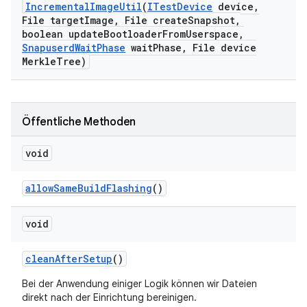
Incremental
Image
Util
(
ITest
Device
device
,
File target
Image
,
File create
Snapshot
,
boolean update
Bootloader
From
Userspace
,
Snapuserd
Wait
Phase
wait
Phase
,
File device
Merkle
Tree)
Öffentliche Methoden
void
allow
Same
Build
Flashing
()
void
clean
After
Setup
()
Bei der Anwendung einiger Logik können wir Dateien
direkt nach der Einrichtung bereinigen.