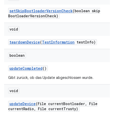
set
Skip
Bootloader
Version
Check
(boolean skip
Bootloader
Version
Check)
void
teardown
Device
(
Test
Information
test
Info)
boolean
update
Completed
()
Gibt zurück, ob das Update abgeschlossen wurde.
void
update
Device
(File current
Bootloader
,
File
current
Radio
,
File current
Trusty)