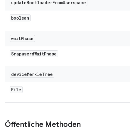
update
Bootloader
From
Userspace
boolean
wait
Phase
Snapuserd
Wait
Phase
device
Merkle
Tree
File
Öffentliche Methoden