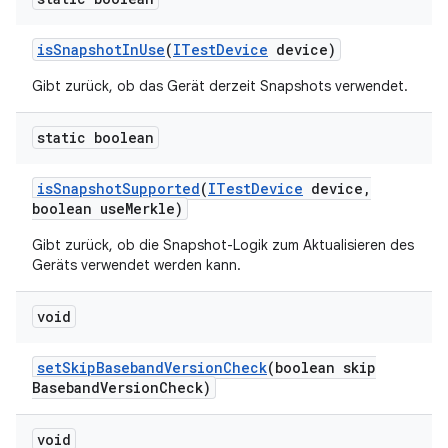
is
Snapshot
In
Use
(
ITest
Device
device)
Gibt zurück, ob das Gerät derzeit Snapshots verwendet.
static boolean
is
Snapshot
Supported
(
ITest
Device
device
,
boolean use
Merkle)
Gibt zurück, ob die Snapshot-Logik zum Aktualisieren des
Geräts verwendet werden kann.
void
set
Skip
Baseband
Version
Check
(boolean skip
Baseband
Version
Check)
void