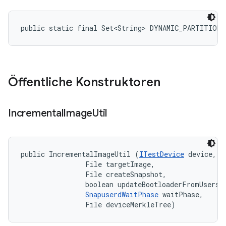
public static final Set<String> DYNAMIC_PARTITION
Öffentliche Konstruktoren
Incremental
Image
Util
public IncrementalImageUtil (
ITestDevice
 device, 

                File targetImage, 

                File createSnapshot, 

                boolean updateBootloaderFromUserspa
SnapuserdWaitPhase
 waitPhase, 

                File deviceMerkleTree)