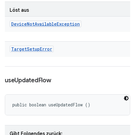
Löst aus
Device
Not
Available
Exception
Target
Setup
Error
use
Updated
Flow
public boolean useUpdatedFlow ()
Gibt Folgendes zurück: