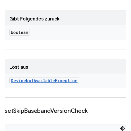
Gibt Folgendes zurück:
boolean
Löst aus
Device
Not
Available
Exception
set
Skip
Baseband
Version
Check