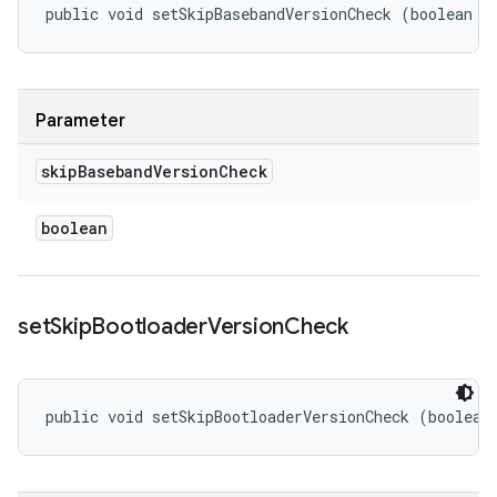
public void setSkipBasebandVersionCheck (boolean s
Parameter
skip
Baseband
Version
Check
boolean
set
Skip
Bootloader
Version
Check
public void setSkipBootloaderVersionCheck (boolean