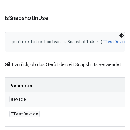
is
Snapshot
In
Use
public static boolean isSnapshotInUse (
ITestDevice
Gibt zurück, ob das Gerät derzeit Snapshots verwendet.
Parameter
device
ITest
Device