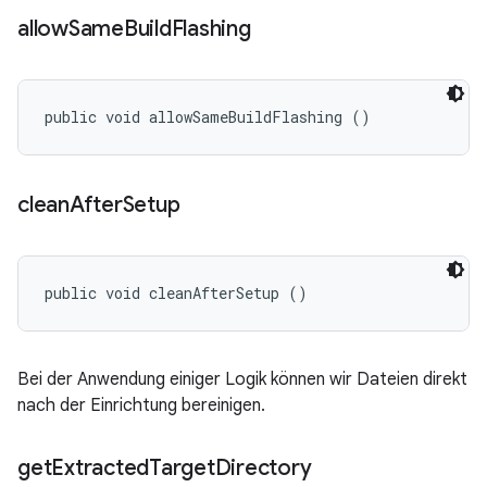
allow
Same
Build
Flashing
public void allowSameBuildFlashing ()
clean
After
Setup
public void cleanAfterSetup ()
Bei der Anwendung einiger Logik können wir Dateien direkt
nach der Einrichtung bereinigen.
get
Extracted
Target
Directory