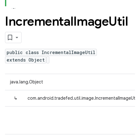
Incremental
Image
Util
public class IncrementalImageUtil
extends Object
java.lang.Object
↳
com.android.tradefed.util.image.IncrementalImageUtil