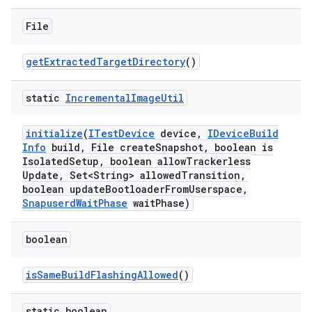
File
get
Extracted
Target
Directory
()
static
Incremental
Image
Util
initialize
(
ITest
Device
device
,
IDevice
Build
Info
build
,
File create
Snapshot
,
boolean is
Isolated
Setup
,
boolean allow
Trackerless
Update
,
Set<String> allowed
Transition
,
boolean update
Bootloader
From
Userspace
,
Snapuserd
Wait
Phase
wait
Phase)
boolean
is
Same
Build
Flashing
Allowed
()
static boolean