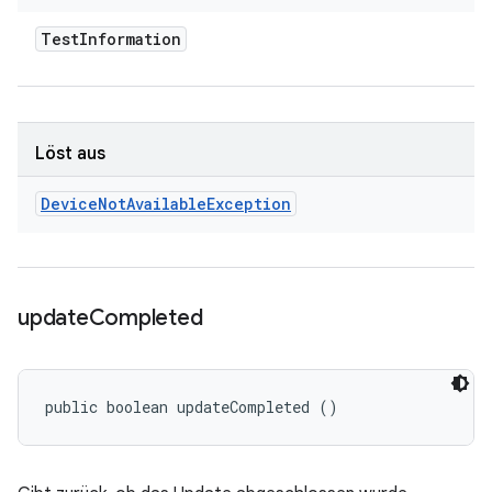
Test
Information
Löst aus
Device
Not
Available
Exception
update
Completed
public boolean updateCompleted ()