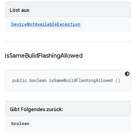
Löst aus
Device
Not
Available
Exception
is
Same
Build
Flashing
Allowed
public boolean isSameBuildFlashingAllowed ()
Gibt Folgendes zurück:
boolean