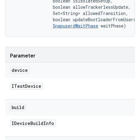
                boolean isIsolatedSetup, 

                boolean allowTrackerlessUpdate, 

                Set<String> allowedTransition, 

                boolean updateBootloaderFromUserspa
SnapuserdWaitPhase
 waitPhase)
Parameter
device
ITest
Device
build
IDevice
Build
Info