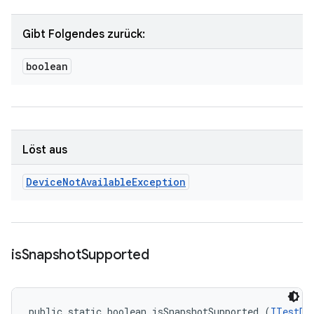
Gibt Folgendes zurück:
boolean
Löst aus
Device
Not
Available
Exception
is
Snapshot
Supported
public static boolean isSnapshotSupported (
ITestDe