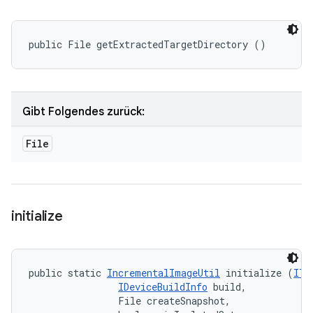
public File getExtractedTargetDirectory ()
Gibt Folgendes zurück:
File
initialize
public static 
IncrementalImageUtil
 initialize (
ITe
IDeviceBuildInfo
 build, 

                File createSnapshot, 
