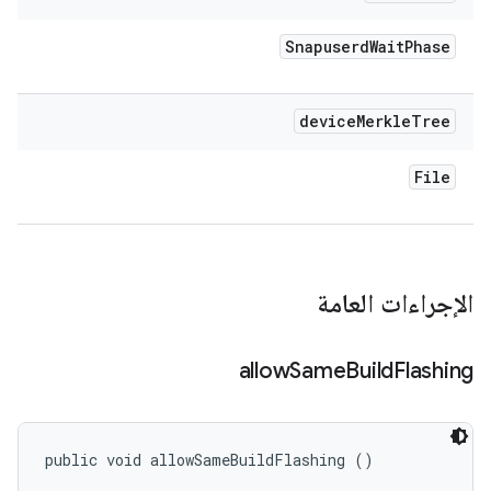
Snapuserd
Wait
Phase
device
Merkle
Tree
File
الإجراءات العامة
allow
Same
Build
Flashing
public void allowSameBuildFlashing ()