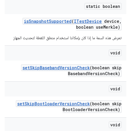
static boolean
is
Snapshot
Supported
(
ITest
Device
device
,
boolean use
Merkle)
تعرض هذه السمة ما إذا كان بإمكاننا استخدام منطق اللقطة لتحديث الجهاز
void
set
Skip
Baseband
Version
Check
(boolean skip
Baseband
Version
Check)
void
set
Skip
Bootloader
Version
Check
(boolean skip
Bootloader
Version
Check)
void