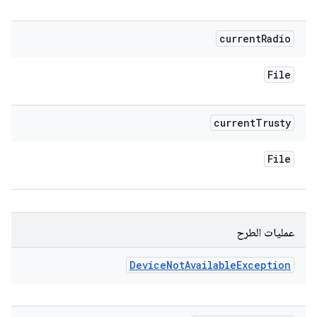
current
Radio
File
current
Trusty
File
عمليات الطرح
Device
Not
Available
Exception