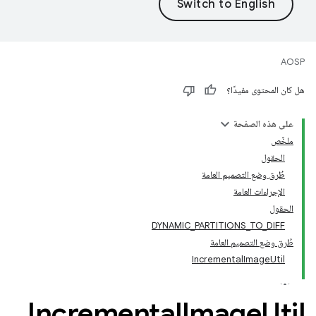
AOSP
هل كان المحتوى مفيدًا؟
على هذه الصفحة
ملخّص
الحقول
طُرق وضع التصميم العامة
الإجراءات العامة
الحقول
DYNAMIC_PARTITIONS_TO_DIFF
طُرق وضع التصميم العامة
IncrementalImageUtil
Incremental
Image
Util