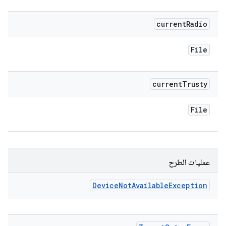
current
Radio
File
current
Trusty
File
عمليات الطرح
Device
Not
Available
Exception