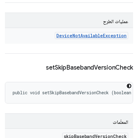
عمليات الطرح
Device
Not
Available
Exception
set
Skip
Baseband
Version
Check
public void setSkipBasebandVersionCheck (boolean s
المعلَمات
skip
Baseband
Version
Check