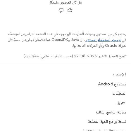
هل كان المحتوى مفيدًا؟
يخضع كل من المحتوى وعيّنات التعليمات البرمجية في هذه الصفحة للتراخيص الموضحّة
في
ترخيص استخدام المحتوى
. إنّ Java وOpenJDK هما علامتان تجاريتان مسجَّلتان
لشركة Oracle و/أو الشركات التابعة لها.
تاريخ التعديل الأخير: 2026-06-22 (حسب التوقيت العالمي المتفَّق عليه)
الإصدار
مستودع Android
المتطلّبات
التنزيل
معاينة البرامج الثنائية
نسخة برامج الجهة المصنِّعة
البرامج الثنائية لبرنامج التشغيل