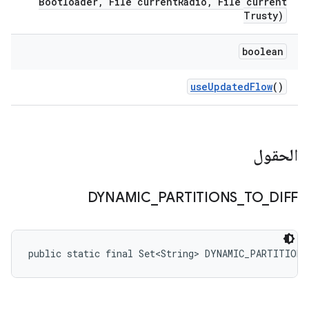
Bootloader
,
File current
Radio
,
File current
Trusty)
boolean
use
Updated
Flow
()
الحقول
DYNAMIC
_
PARTITIONS
_
TO
_
DIFF
public static final Set<String> DYNAMIC_PARTITION