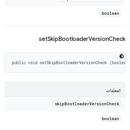
boolean
set
Skip
Bootloader
Version
Check
public void setSkipBootloaderVersionCheck (boolean
المعلَمات
skip
Bootloader
Version
Check
boolean