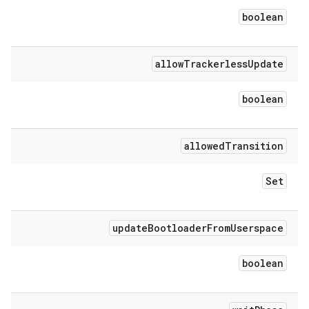
boolean
allow
Trackerless
Update
boolean
allowed
Transition
Set
update
Bootloader
From
Userspace
boolean