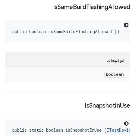
is
Same
Build
Flashing
Allowed
public boolean isSameBuildFlashingAllowed ()
المرتجعات
boolean
is
Snapshot
In
Use
public static boolean isSnapshotInUse (
ITestDevice