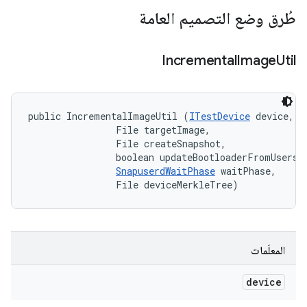
طُرق وضع التصميم العامة
Incremental
Image
Util
public IncrementalImageUtil (
ITestDevice
 device, 

                File targetImage, 

                File createSnapshot, 

                boolean updateBootloaderFromUserspa
SnapuserdWaitPhase
 waitPhase, 

                File deviceMerkleTree)
المعلَمات
device