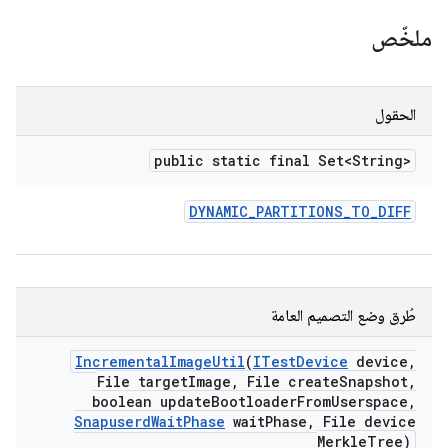
ملخّص
الحقول
public static final Set<String>
DYNAMIC
_
PARTITIONS
_
TO
_
DIFF
طُرق وضع التصميم العامة
Incremental
Image
Util
(
ITest
Device
device
,
File target
Image
,
File create
Snapshot
,
boolean update
Bootloader
From
Userspace
,
Snapuserd
Wait
Phase
wait
Phase
,
File device
Merkle
Tree)