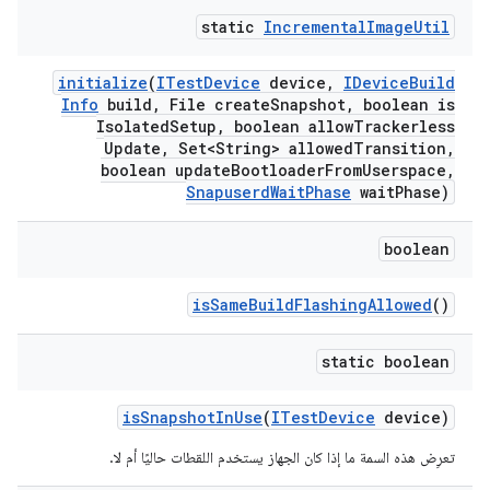
static
Incremental
Image
Util
initialize
(
ITest
Device
device
,
IDevice
Build
Info
build
,
File create
Snapshot
,
boolean is
Isolated
Setup
,
boolean allow
Trackerless
Update
,
Set<String> allowed
Transition
,
boolean update
Bootloader
From
Userspace
,
Snapuserd
Wait
Phase
wait
Phase)
boolean
is
Same
Build
Flashing
Allowed
()
static boolean
is
Snapshot
In
Use
(
ITest
Device
device)
تعرِض هذه السمة ما إذا كان الجهاز يستخدم اللقطات حاليًا أم لا.