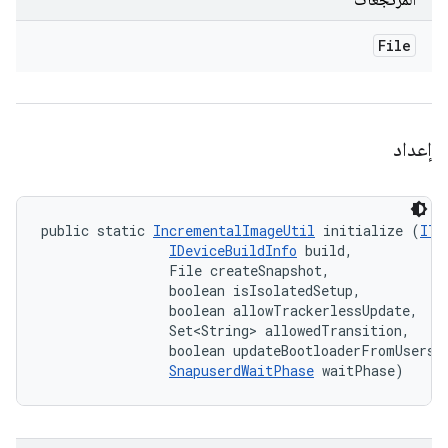
المرتجعات
File
إعداد
public static 
IncrementalImageUtil
 initialize (
ITe
IDeviceBuildInfo
 build, 

                File createSnapshot, 

                boolean isIsolatedSetup, 

                boolean allowTrackerlessUpdate, 

                Set<String> allowedTransition, 

                boolean updateBootloaderFromUserspa
SnapuserdWaitPhase
 waitPhase)