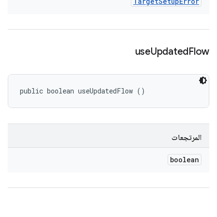
Target
Setup
Error
use
Updated
Flow
public boolean useUpdatedFlow ()
المرتجعات
boolean