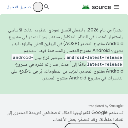
تسجيل الدخول
اعتبارًا من عام 2026، ولضمان اتّساق نموذج التطوير الثابت الأساسي
واستقرار المنصة في النظام المتكامل، سننشر رمز المصدر في مشروع
Android مفتوح المصدر (AOSP) في الربعَين الثاني والرابع. لبناء
مشروع Android مفتوح المصدر والمساهمة فيه، استخدِم
android-latest-release
. سيشير فرع بيان
android-
latest-release
دائمًا إلى أحدث إصدار تم نشره في مشروع
Android مفتوح المصدر. لمزيد من المعلومات، يُرجى الاطّلاع على
التغييرات في مشروع Android مفتوح المصدر
.
تستخدم Google تكنولوجيا الذكاء الاصطناعي لترجمة المحتوى إلى
لغتك المفضّلة، وقد تتضمّن بعض الأخطاء.