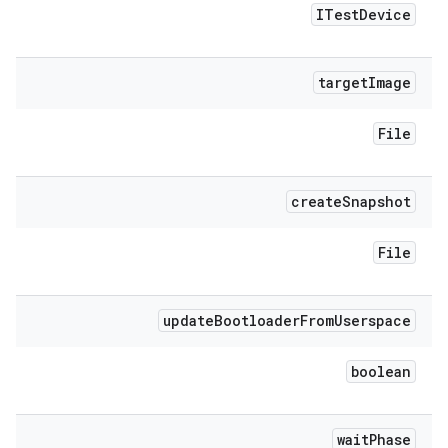
ITest
Device
target
Image
File
create
Snapshot
File
update
Bootloader
From
Userspace
boolean
wait
Phase