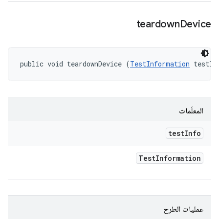
teardown
Device
public void teardownDevice (
TestInformation
 testIn
المعلَمات
test
Info
Test
Information
عمليات الطرح