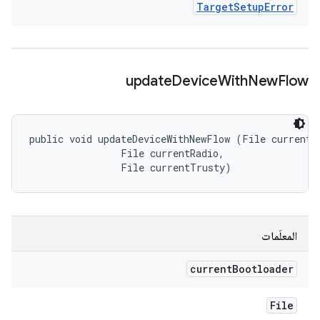
Target
Setup
Error
update
Device
With
New
Flow
public void updateDeviceWithNewFlow (File currentBo
                File currentRadio, 

                File currentTrusty)
المعلَمات
current
Bootloader
File