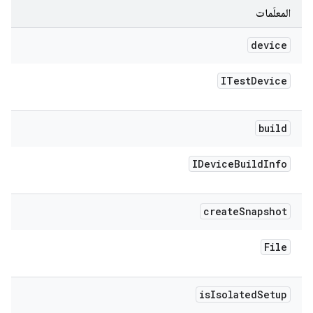
المعلَمات
device
ITest
Device
build
IDevice
Build
Info
create
Snapshot
File
is
Isolated
Setup