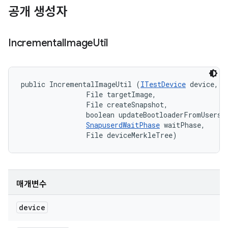
공개 생성자
Incremental
Image
Util
public IncrementalImageUtil (
ITestDevice
 device, 

                File targetImage, 

                File createSnapshot, 

                boolean updateBootloaderFromUserspa
SnapuserdWaitPhase
 waitPhase, 

                File deviceMerkleTree)
매개변수
device