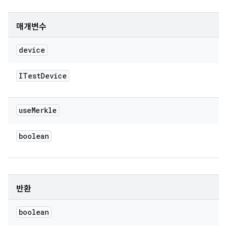
매개변수
device
ITest
Device
use
Merkle
boolean
반환
boolean