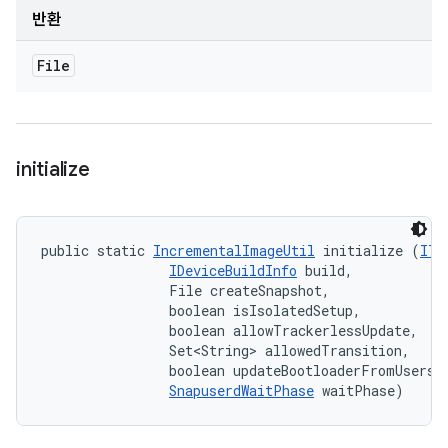
반환
File
initialize
public static 
IncrementalImageUtil
 initialize (
ITe
IDeviceBuildInfo
 build, 

                File createSnapshot, 

                boolean isIsolatedSetup, 

                boolean allowTrackerlessUpdate, 

                Set<String> allowedTransition, 

                boolean updateBootloaderFromUserspa
SnapuserdWaitPhase
 waitPhase)