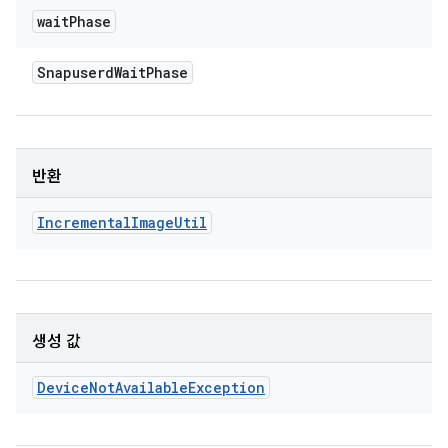
wait
Phase
Snapuserd
Wait
Phase
반환
Incremental
Image
Util
생성 값
Device
Not
Available
Exception