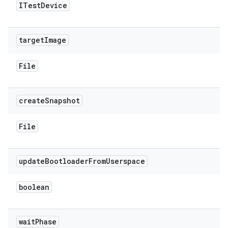
ITest
Device
target
Image
File
create
Snapshot
File
update
Bootloader
From
Userspace
boolean
wait
Phase