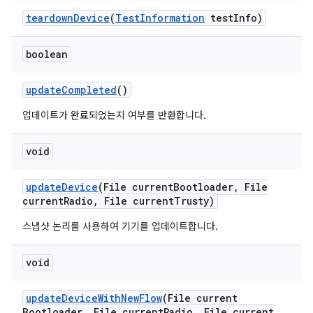
teardown
Device
(
Test
Information
test
Info)
boolean
update
Completed
()
업데이트가 완료되었는지 여부를 반환합니다.
void
update
Device
(File current
Bootloader
,
File
current
Radio
,
File current
Trusty)
스냅샷 논리를 사용하여 기기를 업데이트합니다.
void
update
Device
With
New
Flow
(File current
Bootloader
,
File current
Radio
,
File current