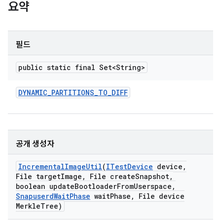
요약
필드
public static final Set<String>
DYNAMIC
_
PARTITIONS
_
TO
_
DIFF
공개 생성자
Incremental
Image
Util
(
ITest
Device
device
,
File target
Image
,
File create
Snapshot
,
boolean update
Bootloader
From
Userspace
,
Snapuserd
Wait
Phase
wait
Phase
,
File device
Merkle
Tree)