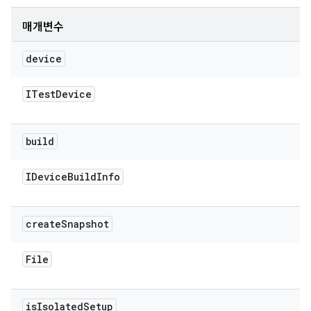
매개변수
device
ITest
Device
build
IDevice
Build
Info
create
Snapshot
File
is
Isolated
Setup