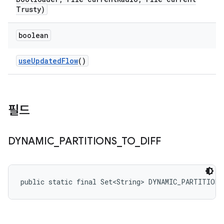
Trusty)
boolean
use
Updated
Flow
()
필드
DYNAMIC
_
PARTITIONS
_
TO
_
DIFF
public static final Set<String> DYNAMIC_PARTITION