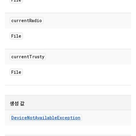
current
Radio
File
current
Trusty
File
생성 값
Device
Not
Available
Exception