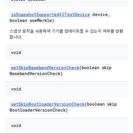
is
Snapshot
Supported
(
ITest
Device
device
,
boolean use
Merkle)
스냅샷 로직을 사용하여 기기를 업데이트할 수 있는지 여부를 반환
합니다.
void
set
Skip
Baseband
Version
Check
(boolean skip
Baseband
Version
Check)
void
set
Skip
Bootloader
Version
Check
(boolean skip
Bootloader
Version
Check)
void