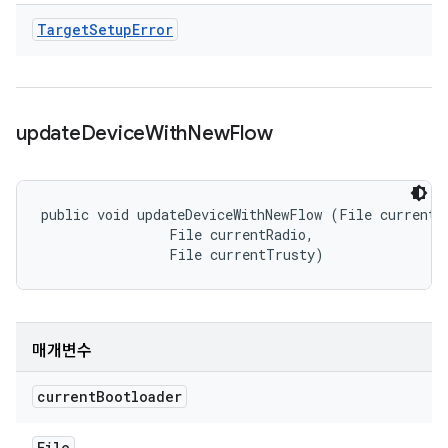
Target
Setup
Error
update
Device
With
New
Flow
public void updateDeviceWithNewFlow (File currentBo
                File currentRadio, 

                File currentTrusty)
매개변수
current
Bootloader
File