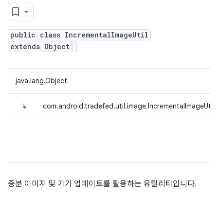
public class IncrementalImageUtil
extends Object
java.lang.Object
↳
com.android.tradefed.util.image.IncrementalImageUtil
증분 이미지 및 기기 업데이트를 활용하는 유틸리티입니다.