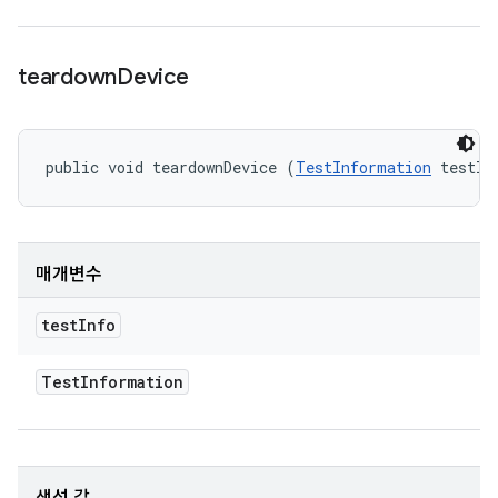
teardown
Device
public void teardownDevice (
TestInformation
 testIn
매개변수
test
Info
Test
Information