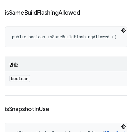
is
Same
Build
Flashing
Allowed
public boolean isSameBuildFlashingAllowed ()
반환
boolean
is
Snapshot
In
Use