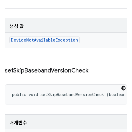
생성 값
Device
Not
Available
Exception
set
Skip
Baseband
Version
Check
public void setSkipBasebandVersionCheck (boolean s
매개변수