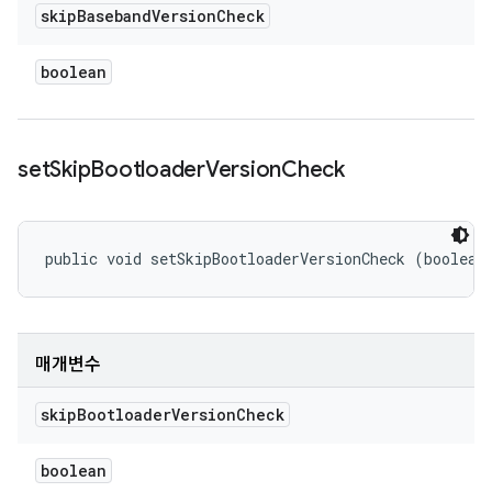
skip
Baseband
Version
Check
boolean
set
Skip
Bootloader
Version
Check
public void setSkipBootloaderVersionCheck (boolean
매개변수
skip
Bootloader
Version
Check
boolean