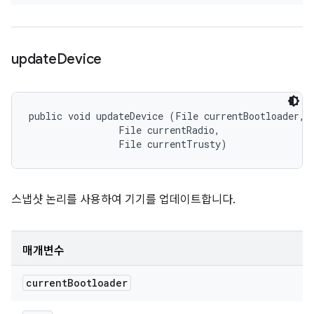
update
Device
public void updateDevice (File currentBootloader, 

                File currentRadio, 

                File currentTrusty)
스냅샷 논리를 사용하여 기기를 업데이트합니다.
매개변수
current
Bootloader