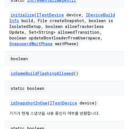
static
Incremental
Image
Util
initialize
(
ITest
Device
device
,
IDevice
Build
Info
build
,
File create
Snapshot
,
boolean is
Isolated
Setup
,
boolean allow
Trackerless
Update
,
Set<String> allowed
Transition
,
boolean update
Bootloader
From
Userspace
,
Snapuserd
Wait
Phase
wait
Phase)
boolean
is
Same
Build
Flashing
Allowed
()
static boolean
is
Snapshot
In
Use
(
ITest
Device
device)
기기가 현재 스냅샷을 사용 중인지 여부를 반환합니다.
static boolean