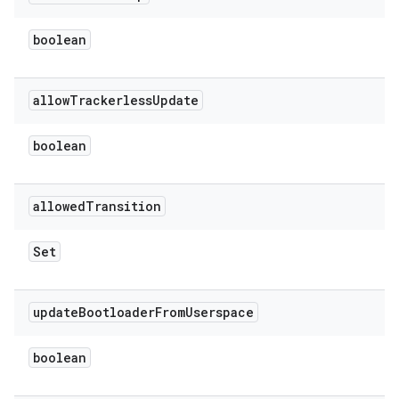
boolean
allow
Trackerless
Update
boolean
allowed
Transition
Set
update
Bootloader
From
Userspace
boolean