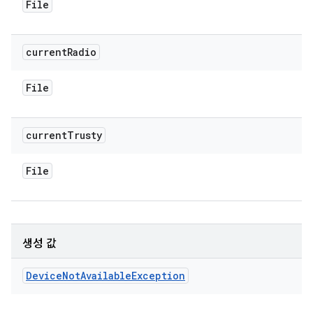
File
current
Radio
File
current
Trusty
File
생성 값
Device
Not
Available
Exception