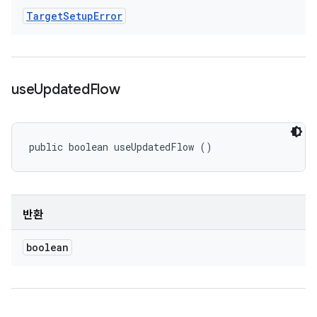
Target
Setup
Error
use
Updated
Flow
public boolean useUpdatedFlow ()
반환
boolean