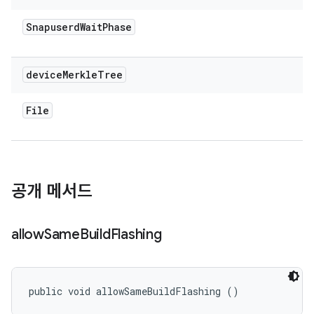
Snapuserd
Wait
Phase
device
Merkle
Tree
File
공개 메서드
allow
Same
Build
Flashing
public void allowSameBuildFlashing ()