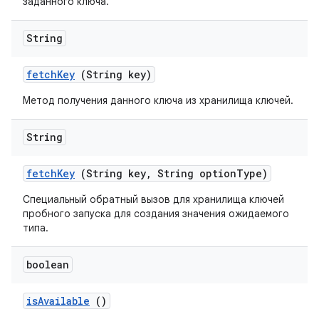
заданного ключа.
String
fetch
Key
(String key)
Метод получения данного ключа из хранилища ключей.
String
fetch
Key
(String key
,
String option
Type)
Специальный обратный вызов для хранилища ключей
пробного запуска для создания значения ожидаемого
типа.
boolean
is
Available
()