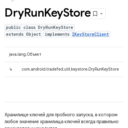
Dry
Run
Key
Store
public class DryRunKeyStore
extends Object
implements
IKeyStoreClient
java.lang.Объект
↳
com.android.tradefed.util.keystore.DryRunKeyStore
Хранилище ключей для пробного запуска, в котором
любое значение хранилища ключей всегда правильно