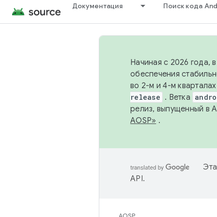
Документация
Поиск кода And
Начиная с 2026 года, 
обеспечения стабильн
во 2-м и 4-м квартала
release
. Ветка
andro
релиз, выпущенный в 
AOSP»
.
Эта
API
.
AOSP