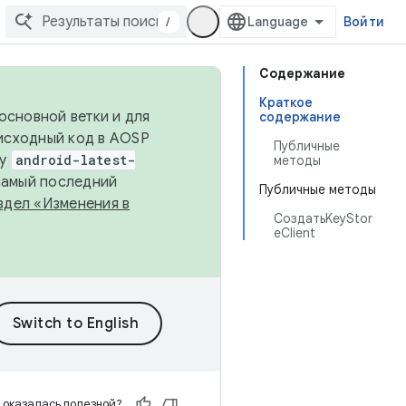
/
Войти
Содержание
Краткое
основной ветки и для
содержание
исходный код в AOSP
Публичные
ку
android-latest-
методы
 самый последний
Публичные методы
здел «Изменения в
СоздатьKeyStor
eClient
 оказалась полезной?