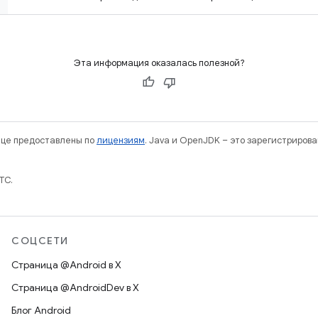
Эта информация оказалась полезной?
нице предоставлены по
лицензиям
. Java и OpenJDK – это зарегистриров
TC.
СОЦСЕТИ
Страница @Android в X
Страница @AndroidDev в X
Блог Android