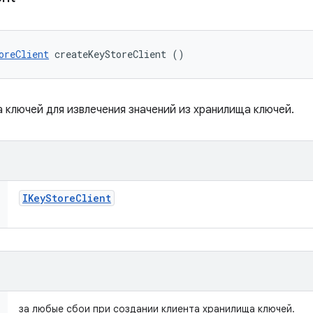
oreClient
 createKeyStoreClient ()
 ключей для извлечения значений из хранилища ключей.
IKey
Store
Client
за любые сбои при создании клиента хранилища ключей.