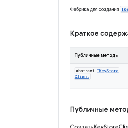
Фабрика для создания
IK
Краткое содер
Публичные методы
abstract
IKey
Store
Client
Публичные мет
СоздатьKey
Store
Cli