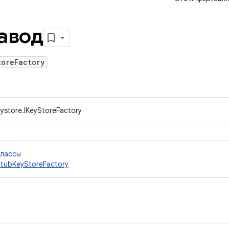
авод
toreFactory
eystore.IKeyStoreFactory
классы
tubKeyStoreFactory