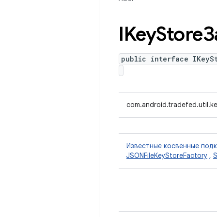
IKey
StoreЗ
public interface IKeyS
com.android.tradefed.util.k
Известные косвенные под
JSONFileKeyStoreFactory
,
S