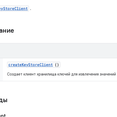
eyStoreClient
.
жание
create
Key
Store
Client
()
Создает клиент хранилища ключей для извлечения значений
оды
ent