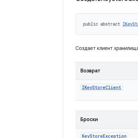
public abstract 
IKeySt
Создает клиент хранилища
Возврат
IKey
Store
Client
Броски
Key
Store
Exception