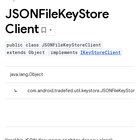
JSONFile
Key
Store
Client
public class JSONFileKeyStoreClient
extends Object
implements
IKeyStoreClient
java.lang.Object
↳
com.android.tradefed.util.keystore.JSONFileKeyStoreC