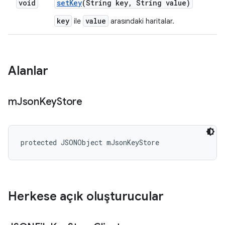
void
set
Key
(String key
,
String value)
key
value
ile
arasındaki haritalar.
Alanlar
m
Json
Key
Store
protected JSONObject mJsonKeyStore
Herkese açık oluşturucular