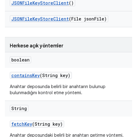
JSONFile
Key
Store
Client
()
JSONFile
Key
Store
Client
(File json
File)
Herkese açık yöntemler
boolean
contains
Key
(String key)
Anahtar deposunda belirli bir anahtarın bulunup
bulunmadığını kontrol etme yöntemi.
String
fetch
Key
(String key)
Anahtar deposundaki belirli bir anahtarı getirme yöntemi.