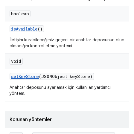
boolean
is
Available
()
İletişim kurabileceğimiz geçerli bir anahtar deposunun olup
olmadığını kontrol etme yöntemi.
void
set
Key
Store
(JSONObject key
Store)
Anahtar deposunu ayarlamak için kullanılan yardımcı
yöntem.
Korunan yöntemler