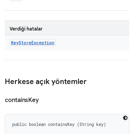
Verdiği hatalar
Key
Store
Exception
Herkese açık yöntemler
contains
Key
public boolean containsKey (String key)