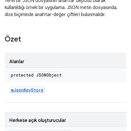
Yerel bir JSON dosyasının anahtar deposu olarak
kullanıldığı örnek bir uygulama. JSON metin dosyasında,
dize biçiminde anahtar-değer çiftleri bulunmalıdır.
Özet
Alanlar
protected JSONObject
m
Json
Key
Store
Herkese açık oluşturucular