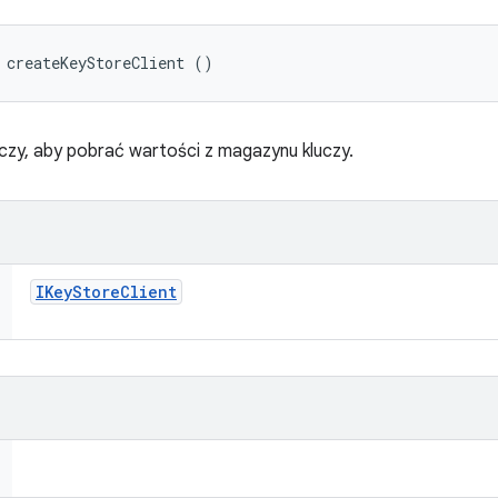
 createKeyStoreClient ()
czy, aby pobrać wartości z magazynu kluczy.
IKey
Store
Client