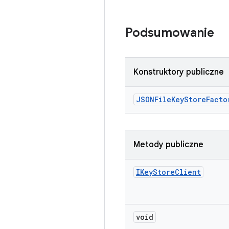
Podsumowanie
Konstruktory publiczne
JSONFile
Key
Store
Facto
Metody publiczne
IKey
Store
Client
void