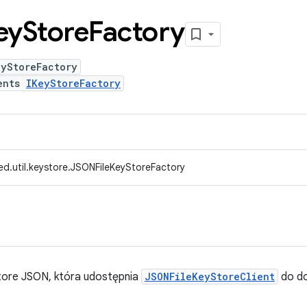
ey
Store
Factory
eyStoreFactory
ents
IKeyStoreFactory
ed.util.keystore.JSONFileKeyStoreFactory
tore JSON, która udostępnia
JSONFileKeyStoreClient
do do