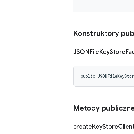
Konstruktory pub
JSONFile
Key
Store
Fa
public JSONFileKeySto
Metody publiczn
create
Key
Store
Clien