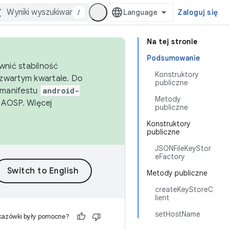
/
Zaloguj się
Na tej stronie
Podsumowanie
wnić stabilność
Konstruktory
zwartym kwartale. Do
publiczne
 manifestu
android-
Metody
 AOSP. Więcej
publiczne
Konstruktory
publiczne
JSONFileKeyStor
eFactory
Metody publiczne
createKeyStoreC
lient
setHostName
kazówki były pomocne?