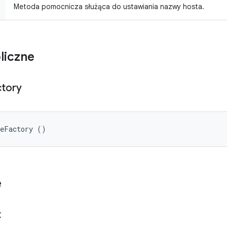
Metoda pomocnicza służąca do ustawiania nazwy hosta.
liczne
ctory
reFactory ()
e
t