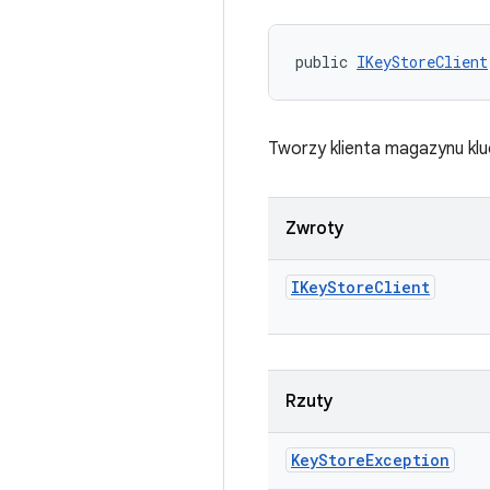
public 
IKeyStoreClient
Tworzy klienta magazynu klu
Zwroty
IKey
Store
Client
Rzuty
Key
Store
Exception