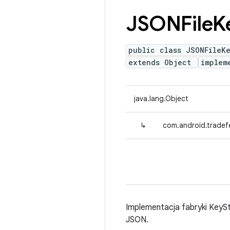
JSONFile
K
public class JSONFileK
extends Object
implem
java.lang.Object
↳
com.android.tradef
Implementacja fabryki KeyS
JSON.