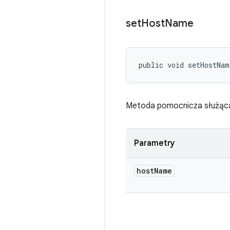
set
Host
Name
public void setHostNa
Metoda pomocnicza służąca 
Parametry
host
Name