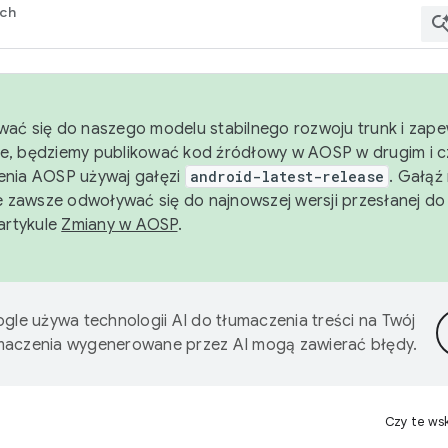
rch
wać się do naszego modelu stabilnego rozwoju trunk i zape
e, będziemy publikować kod źródłowy w AOSP w drugim i c
enia AOSP używaj gałęzi
android-latest-release
. Gałąź
 zawsze odwoływać się do najnowszej wersji przesłanej do
 artykule
Zmiany w AOSP
.
gle używa technologii AI do tłumaczenia treści na Twój
umaczenia wygenerowane przez AI mogą zawierać błędy.
Czy te ws