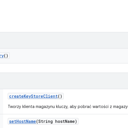
ry
()
create
Key
Store
Client
()
Tworzy klienta magazynu kluczy, aby pobrać wartości z magazy
set
Host
Name
(String host
Name)