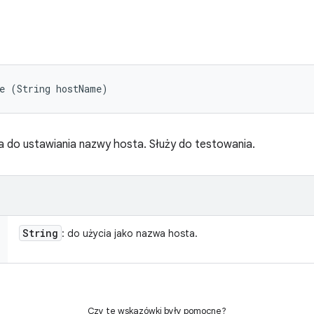
me (String hostName)
do ustawiania nazwy hosta. Służy do testowania.
String
: do użycia jako nazwa hosta.
Czy te wskazówki były pomocne?