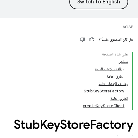
AOSP
هل كان المحتوى مفيدًا؟
على هذه الصفحة
ملخّص
وظائف الإنشاء العامة
الطرق العامة
وظائف الإنشاء العامة
StubKeyStoreFactory
الطرق العامة
createKeyStoreClient
Stub
Key
Store
Factory