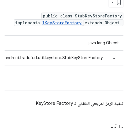
public class StubKeyStoreFactory
implements
IKeyStoreFactory
extends Object
java.lang.Object
m.android.tradefed.util.keystore.StubKeyStoreFactory
↳
تنفيذ الرمز المرجعي التلقائي لـ KeyStore Factory
ملخّص