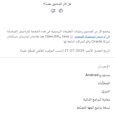
هل كان المحتوى مفيدًا؟
يخضع كل من المحتوى وعيّنات التعليمات البرمجية في هذه الصفحة للتراخيص الموضحّة
في
ترخيص استخدام المحتوى
. إنّ Java وOpenJDK هما علامتان تجاريتان مسجَّلتان
لشركة Oracle و/أو الشركات التابعة لها.
تاريخ التعديل الأخير: 2025-07-27 (حسب التوقيت العالمي المتفَّق عليه)
الإصدار
مستودع Android
المتطلّبات
التنزيل
معاينة البرامج الثنائية
نسخة برامج الجهة المصنِّعة