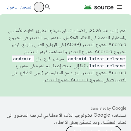
تسجيل الدخول
اعتبارًا من عام 2026، ولضمان اتّساق نموذج التطوير الثابت الأساسي
واستقرار المنصة في النظام المتكامل، سننشر رمز المصدر في مشروع
Android مفتوح المصدر (AOSP) في الربعَين الثاني والرابع. لبناء
مشروع Android مفتوح المصدر والمساهمة فيه، استخدِم
android-latest-release
. سيشير فرع بيان
android-
latest-release
دائمًا إلى أحدث إصدار تم نشره في مشروع
Android مفتوح المصدر. لمزيد من المعلومات، يُرجى الاطّلاع على
التغييرات في مشروع Android مفتوح المصدر
.
تستخدم Google تكنولوجيا الذكاء الاصطناعي لترجمة المحتوى إلى
لغتك المفضّلة، وقد تتضمّن بعض الأخطاء.