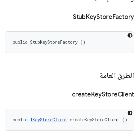
Stub
Key
Store
Factory
public StubKeyStoreFactory ()
الطرق العامة
create
Key
Store
Client
public 
IKeyStoreClient
 createKeyStoreClient ()