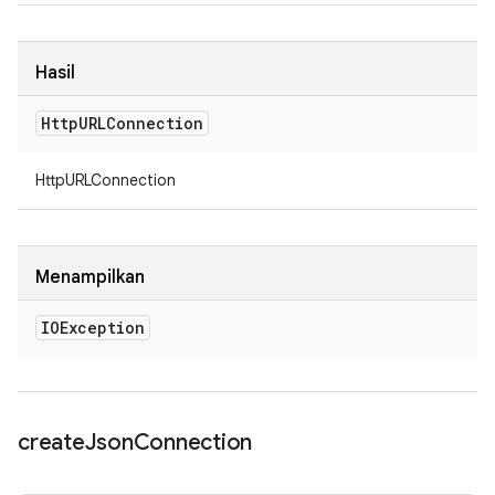
Hasil
Http
URLConnection
HttpURLConnection
Menampilkan
IOException
create
Json
Connection