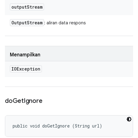
output
Stream
Output
Stream
: aliran data respons
Menampilkan
IOException
do
Get
Ignore
public void doGetIgnore (String url)