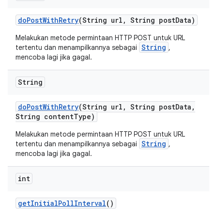
do
Post
With
Retry
(String url
,
String post
Data)
Melakukan metode permintaan HTTP POST untuk URL
String
tertentu dan menampilkannya sebagai
,
mencoba lagi jika gagal.
String
do
Post
With
Retry
(String url
,
String post
Data
,
String content
Type)
Melakukan metode permintaan HTTP POST untuk URL
String
tertentu dan menampilkannya sebagai
,
mencoba lagi jika gagal.
int
get
Initial
Poll
Interval
()