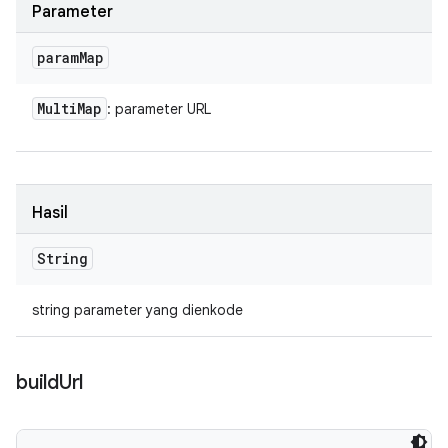
Parameter
param
Map
Multi
Map
: parameter URL
Hasil
String
string parameter yang dienkode
build
Url