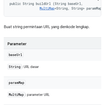
public String buildUrl (String baseUrl, 

MultiMap
<String, String> paramMap)
Buat string permintaan URL yang dienkode lengkap.
Parameter
base
Url
String
: URL dasar
param
Map
Multi
Map
: parameter URL