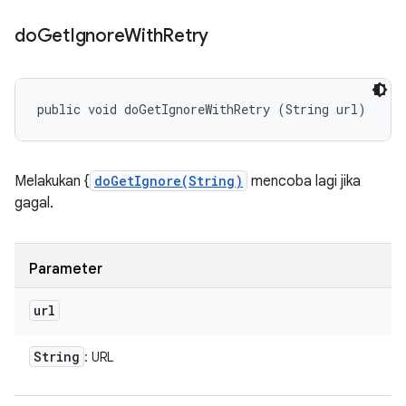
do
Get
Ignore
With
Retry
public void doGetIgnoreWithRetry (String url)
Melakukan {
doGetIgnore(String)
mencoba lagi jika
gagal.
Parameter
url
String
: URL