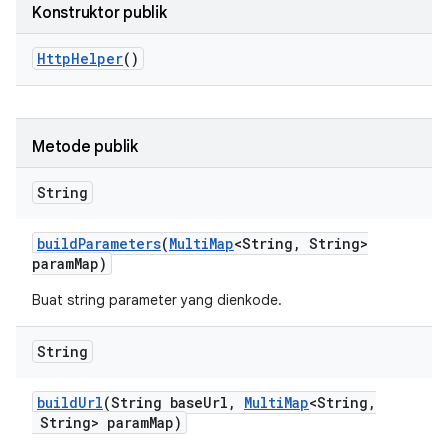
Konstruktor publik
Http
Helper
()
Metode publik
String
build
Parameters
(
Multi
Map
<String
,
String>
param
Map)
Buat string parameter yang dienkode.
String
build
Url
(String base
Url
,
Multi
Map
<String
,
String> param
Map)