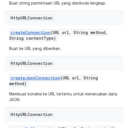
Buat string permintaan URL yang dienkode lengkap.
Http
URLConnection
create
Connection
(URL url
,
String method
,
String content
Type)
Buat ke URL yang diberikan.
Http
URLConnection
create
Json
Connection
(URL url
,
String
method)
Membuat koneksi ke URL tertentu untuk meneruskan data
JSON.
Http
URLConnection