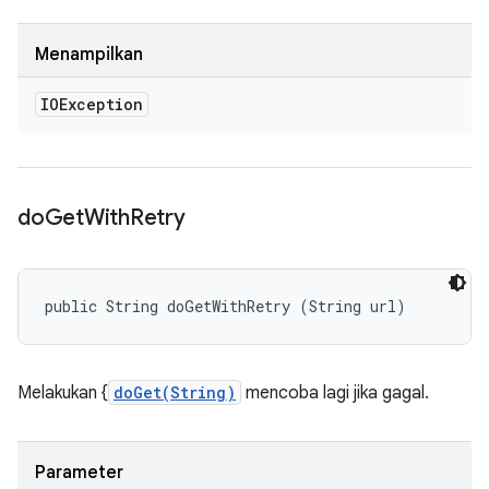
Menampilkan
IOException
do
Get
With
Retry
public String doGetWithRetry (String url)
Melakukan {
doGet(String)
mencoba lagi jika gagal.
Parameter