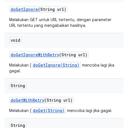
do
Get
Ignore
(String url)
Melakukan GET untuk URL tertentu, dengan parameter
URL tertentu yang mengabaikan hasilnya.
void
do
Get
Ignore
With
Retry
(String url)
doGetIgnore(String)
Melakukan {
mencoba lagi jika
gagal.
String
do
Get
With
Retry
(String url)
doGet(String)
Melakukan {
mencoba lagi jika gagal.
String