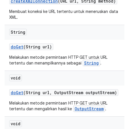
create
Xml
Connection
(URL url
,
String method)
Membuat koneksi ke URL tertentu untuk meneruskan data
XML.
String
do
Get
(String url)
Melakukan metode permintaan HTTP GET untuk URL
String
tertentu dan menampilkannya sebagai
.
void
do
Get
(String url
,
Output
Stream output
Stream)
Melakukan metode permintaan HTTP GET untuk URL
OutputStream
tertentu dan mengalirkan hasil ke
.
void