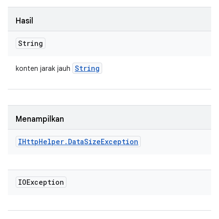
Hasil
String
String
konten jarak jauh
Menampilkan
IHttp
Helper
.
Data
Size
Exception
IOException