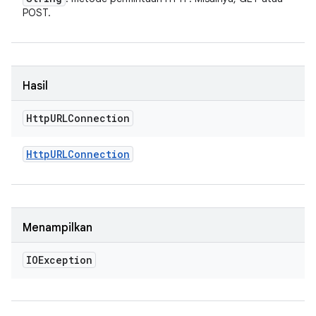
POST.
Hasil
Http
URLConnection
Http
URLConnection
Menampilkan
IOException