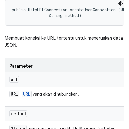
public HttpURLConnection createJsonConnection (URL 
                String method)
Membuat koneksi ke URL tertentu untuk meneruskan data
JSON.
Parameter
url
URL
URL
:
yang akan dihubungkan.
method
String
: metode permintaan HTTP. Misalnya, GET atau