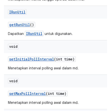
IRun
Util
get
Run
Util
()
IRunUtil
Dapatkan
untuk digunakan.
void
set
Initial
Poll
Interval
(int time)
Menetapkan interval polling awal dalam md.
void
set
Max
Poll
Interval
(int time)
Menetapkan interval polling awal dalam md.