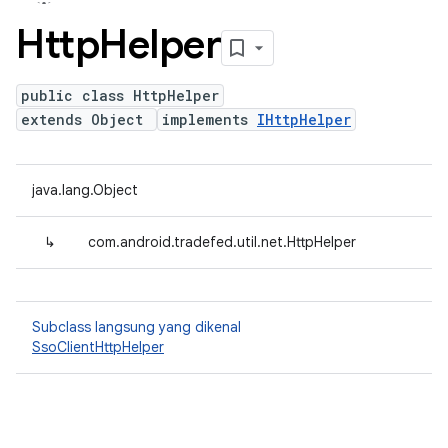
Http
Helper
public class HttpHelper
extends Object
implements
IHttpHelper
java.lang.Object
↳
com.android.tradefed.util.net.HttpHelper
Subclass langsung yang dikenal
SsoClientHttpHelper