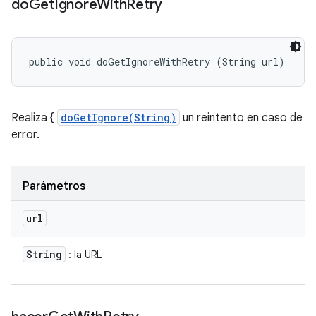
do
Get
Ignore
With
Retry
public void doGetIgnoreWithRetry (String url)
Realiza {
doGetIgnore(String)
un reintento en caso de
error.
Parámetros
url
String
: la URL