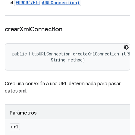
ERROR(
/
Http
URLConnection)
el
crear
Xml
Connection
public HttpURLConnection createXmlConnection (URL u
                String method)
Crea una conexión a una URL determinada para pasar
datos xml.
Parámetros
url