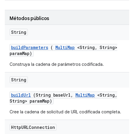
Métodos públicos
String
build
Parameters
(
Multi
Map
<String
,
String>
param
Map)
Construya la cadena de parámetros codificada.
String
build
Url
(String base
Url
,
Multi
Map
<String
,
String> param
Map)
Cree la cadena de solicitud de URL codificada completa.
Http
URLConnection