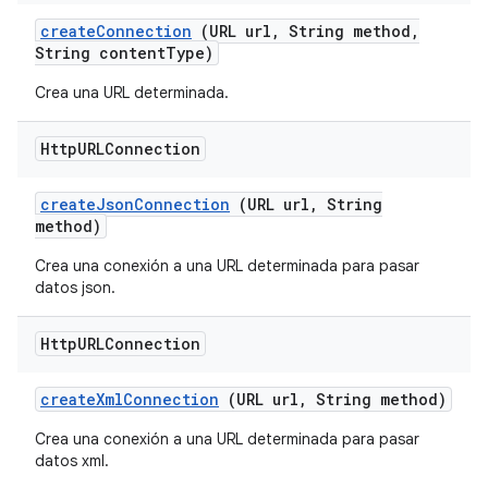
create
Connection
(URL url
,
String method
,
String content
Type)
Crea una URL determinada.
Http
URLConnection
create
Json
Connection
(URL url
,
String
method)
Crea una conexión a una URL determinada para pasar
datos json.
Http
URLConnection
create
Xml
Connection
(URL url
,
String method)
Crea una conexión a una URL determinada para pasar
datos xml.