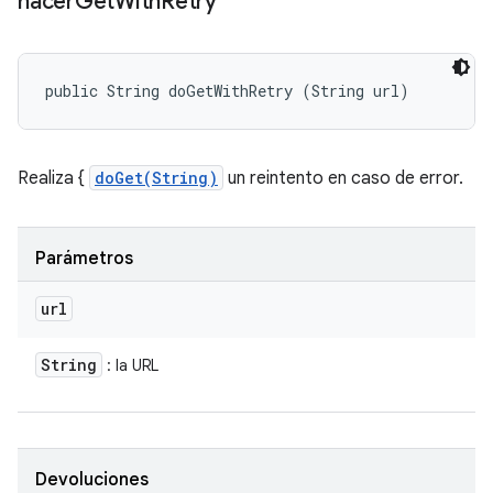
hacer
Get
With
Retry
public String doGetWithRetry (String url)
Realiza {
doGet(String)
un reintento en caso de error.
Parámetros
url
String
: la URL
Devoluciones