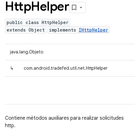
Http
Helper
public class HttpHelper
extends Object
implements
IHttpHelper
java.lang.Objeto
↳
com.android.tradefed.util.net.HttpHelper
Contiene métodos auxiliares para realizar solicitudes
http.