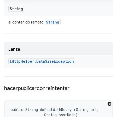
String
String
el contenido remoto
Lanza
IHttp
Helper
.
Data
Size
Exception
hacerpublicarconreintentar
public String doPostWithRetry (String url, 

                String postData)