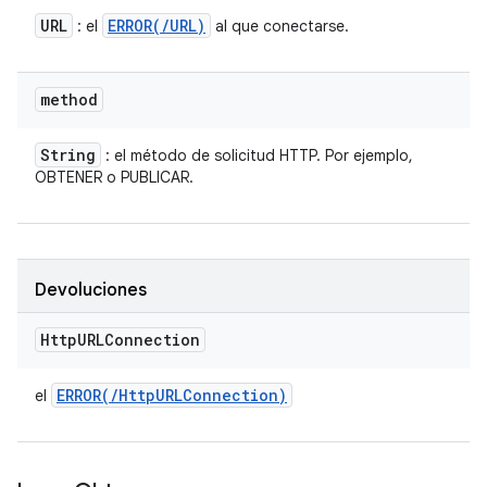
URL
ERROR(
/
URL)
: el
al que conectarse.
method
String
: el método de solicitud HTTP. Por ejemplo,
OBTENER o PUBLICAR.
Devoluciones
Http
URLConnection
ERROR(
/
Http
URLConnection)
el