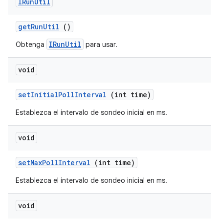
IRun
Util
get
Run
Util
()
IRunUtil
Obtenga
para usar.
void
set
Initial
Poll
Interval
(int time)
Establezca el intervalo de sondeo inicial en ms.
void
set
Max
Poll
Interval
(int time)
Establezca el intervalo de sondeo inicial en ms.
void