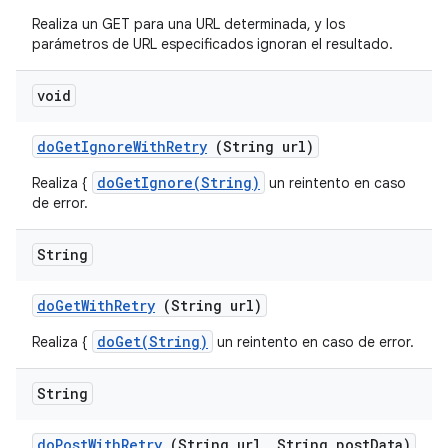
Realiza un GET para una URL determinada, y los
parámetros de URL especificados ignoran el resultado.
void
do
Get
Ignore
With
Retry
(String url)
doGetIgnore(String)
Realiza {
un reintento en caso
de error.
String
do
Get
With
Retry
(String url)
doGet(String)
Realiza {
un reintento en caso de error.
String
do
Post
With
Retry
(String url
,
String post
Data)