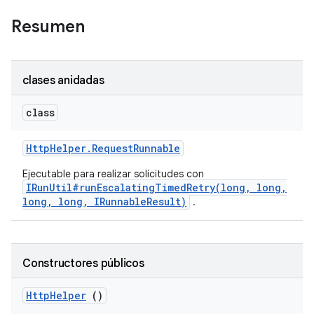
Resumen
clases anidadas
class
Http
Helper
.
Request
Runnable
Ejecutable para realizar solicitudes con
IRunUtil#runEscalatingTimedRetry(long, long,
long, long, IRunnableResult)
.
Constructores públicos
Http
Helper
()