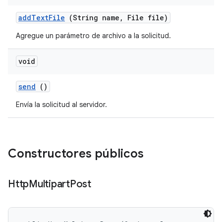
add
Text
File
(String name
,
File file)
Agregue un parámetro de archivo a la solicitud.
void
send
()
Envía la solicitud al servidor.
Constructores públicos
Http
Multipart
Post