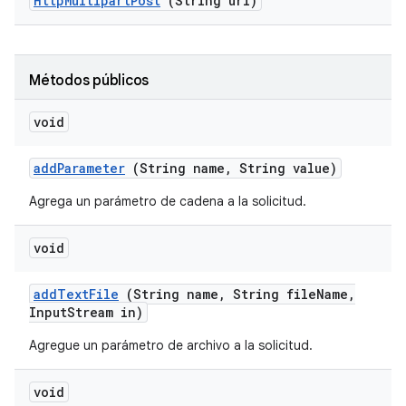
Http
Multipart
Post
(String url)
Métodos públicos
void
add
Parameter
(String name
,
String value)
Agrega un parámetro de cadena a la solicitud.
void
add
Text
File
(String name
,
String file
Name
,
Input
Stream in)
Agregue un parámetro de archivo a la solicitud.
void