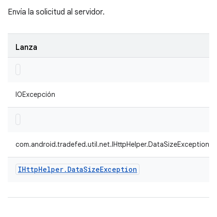
Envía la solicitud al servidor.
Lanza
IOExcepción
com.android.tradefed.util.net.IHttpHelper.DataSizeException
IHttp
Helper
.
Data
Size
Exception