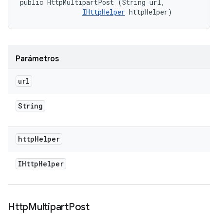
public HttpMultipartPost (String url, 

IHttpHelper
 httpHelper)
Parámetros
url
String
http
Helper
IHttp
Helper
Http
Multipart
Post