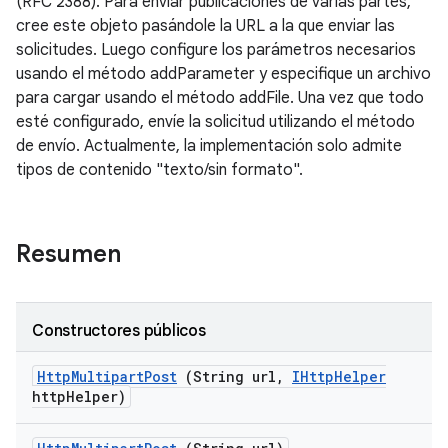
(RFC 2388). Para enviar publicaciones de varias partes,
cree este objeto pasándole la URL a la que enviar las
solicitudes. Luego configure los parámetros necesarios
usando el método addParameter y especifique un archivo
para cargar usando el método addFile. Una vez que todo
esté configurado, envíe la solicitud utilizando el método
de envío. Actualmente, la implementación solo admite
tipos de contenido "texto/sin formato".
Resumen
Constructores públicos
Http
Multipart
Post
(String url
,
IHttp
Helper
http
Helper)