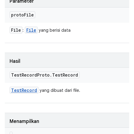
Parameter
proto
File
File
File
:
yang berisi data
Hasil
Test
Record
Proto
.
Test
Record
Test
Record
yang dibuat dari file.
Menampilkan