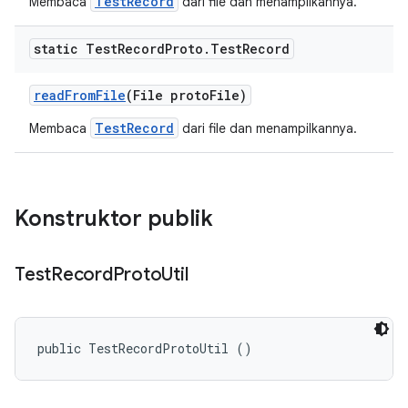
TestRecord
Membaca
dari file dan menampilkannya.
static Test
Record
Proto
.
Test
Record
read
From
File
(File proto
File)
TestRecord
Membaca
dari file dan menampilkannya.
Konstruktor publik
Test
Record
Proto
Util
public TestRecordProtoUtil ()