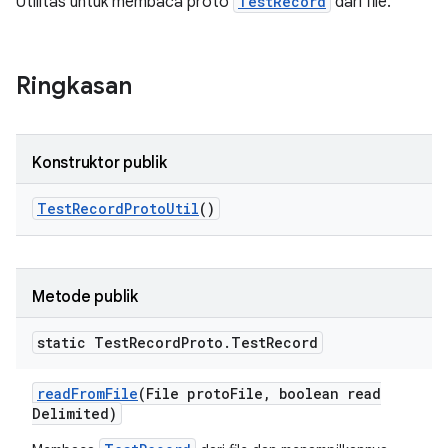
Utilitas untuk membaca proto
TestRecord
dari file.
Ringkasan
Konstruktor publik
Test
Record
Proto
Util
()
Metode publik
static Test
Record
Proto
.
Test
Record
read
From
File
(File proto
File
,
boolean read
Delimited)