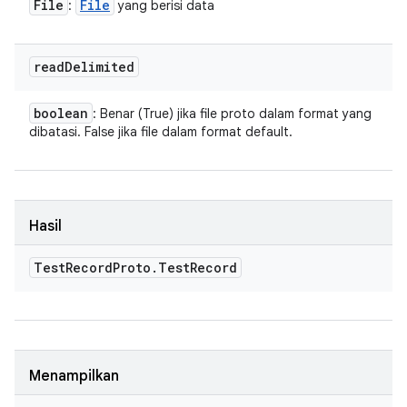
File
File
:
yang berisi data
read
Delimited
boolean
: Benar (True) jika file proto dalam format yang
dibatasi. False jika file dalam format default.
Hasil
Test
Record
Proto
.
Test
Record
Menampilkan