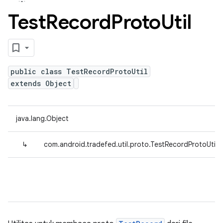
Test
Record
Proto
Util
public class TestRecordProtoUtil
extends Object
java.lang.Object
↳
com.android.tradefed.util.proto.TestRecordProtoUtil