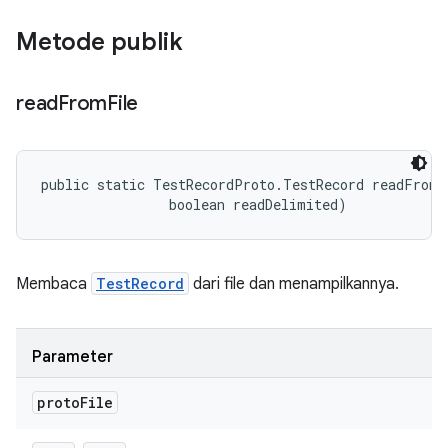
Metode publik
read
From
File
public static TestRecordProto.TestRecord readFromF
                boolean readDelimited)
Membaca
TestRecord
dari file dan menampilkannya.
Parameter
proto
File