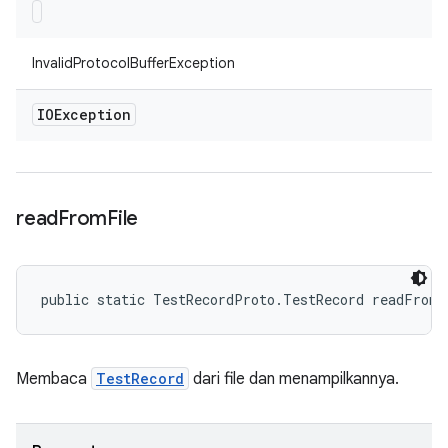
InvalidProtocolBufferException
IOException
read
From
File
public static TestRecordProto.TestRecord readFrom
Membaca
TestRecord
dari file dan menampilkannya.