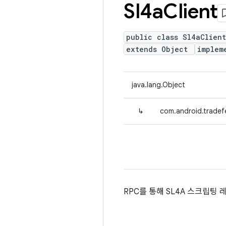
Sl4a
Client
public class Sl4aClient
extends Object
implem
java.lang.Object
↳
com.android.tradefe
RPC를 통해 SL4A 스크립팅