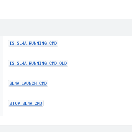
IS
_
SL4A
_
RUNNING
_
CMD
IS
_
SL4A
_
RUNNING
_
CMD
_
OLD
SL4A
_
LAUNCH
_
CMD
STOP
_
SL4A
_
CMD