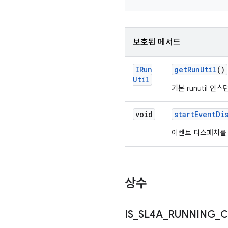
보호된 메서드
IRun
get
Run
Util
()
Util
기본 runutil 
void
start
Event
Di
이벤트 디스패처를
상수
IS
_
SL4A
_
RUNNING
_