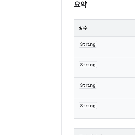
요약
상수
String
String
String
String