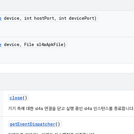
e
device
,
int host
Port
,
int device
Port)
e
device
,
File sl4a
Apk
File)
close
()
기기 측에 대한 sl4a 연결을 닫고 실행 중인 sl4a 인스턴스를 종료합니다
get
Event
Dispatcher
()