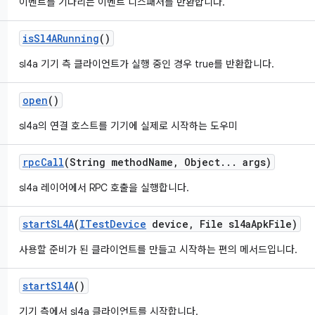
이벤트를 기다리는 이벤트 디스패처를 반환합니다.
is
Sl4ARunning
()
sl4a 기기 측 클라이언트가 실행 중인 경우 true를 반환합니다.
open
()
sl4a의 연결 호스트를 기기에 실제로 시작하는 도우미
rpc
Call
(String method
Name
,
Object
.
.
.
args)
sl4a 레이어에서 RPC 호출을 실행합니다.
start
SL4A
(
ITest
Device
device
,
File sl4a
Apk
File)
사용할 준비가 된 클라이언트를 만들고 시작하는 편의 메서드입니다.
start
Sl4A
()
기기 측에서 sl4a 클라이언트를 시작합니다.