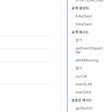
STOP_SL4A_CMD
공개 생성자
Sl4aClient
Sl4aClient
공개 메서드
닫기
getEventDispatc
her
isSl4ARunning
열기
rpcCall
startSL4A
startSl4A
보호된 메서드
getRunUtil