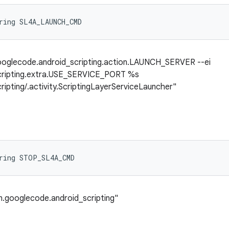
ring SL4A_LAUNCH_CMD
oglecode.android_scripting.action.LAUNCH_SERVER --ei
cripting.extra.USE_SERVICE_PORT %s
pting/.activity.ScriptingLayerServiceLauncher"
tring STOP_SL4A_CMD
googlecode.android_scripting"