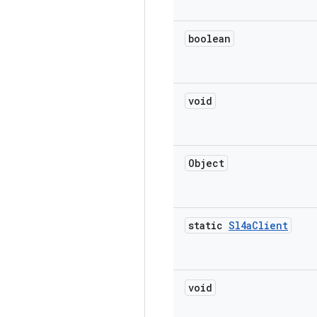
boolean
void
Object
static
Sl4a
Client
void