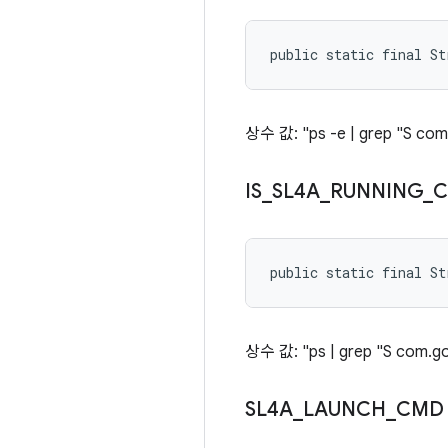
public static final St
상수 값: "ps -e | grep "S com
IS
_
SL4A
_
RUNNING
_
public static final St
상수 값: "ps | grep "S com.go
SL4A
_
LAUNCH
_
CMD