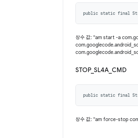
public static final St
상수 값: "am start -a com.go
com.googlecode.android_s
com.googlecode.android_scri
STOP
_
SL4A
_
CMD
public static final S
상수 값: "am force-stop com.