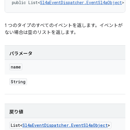
public List<
Sl4aEventDispatcher.EventSl4aObject
> p
1 つのタイプのすべてのイベントを返します。イベントが
ない場合は空のリストを返します。
パラメータ
name
String
戻り値
List<
Sl4a
Event
Dispatcher
.
Event
Sl4a
Object
>