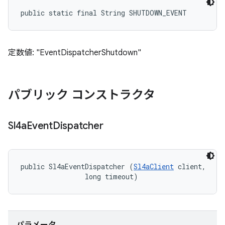
public static final String SHUTDOWN_EVENT
定数値: "EventDispatcherShutdown"
パブリック コンストラクタ
Sl4a
Event
Dispatcher
public Sl4aEventDispatcher (
Sl4aClient
 client, 

                long timeout)