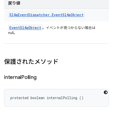
戻り値
Sl4a
Event
Dispatcher
.
Event
Sl4a
Object
Event
Sl4a
Object
。イベントが見つからない場合は
null。
保護されたメソッド
internal
Polling
protected boolean internalPolling ()