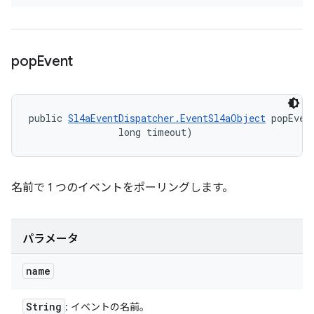
pop
Event
public 
Sl4aEventDispatcher.EventSl4aObject
 popEven
                long timeout)
名前で 1 つのイベントをポーリングします。
パラメータ
name
String
: イベントの名前。