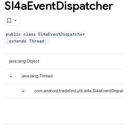
Sl4a
Event
Dispatcher
public class Sl4aEventDispatcher
extends Thread
java.lang.Object
↳
java.lang.Thread
↳
com.android.tradefed.util.sl4a.Sl4aEventDispatc