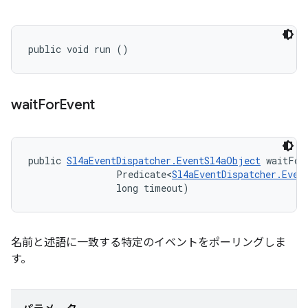
public void run ()
wait
For
Event
public 
Sl4aEventDispatcher.EventSl4aObject
 waitFor
                Predicate<
Sl4aEventDispatcher.Even
                long timeout)
名前と述語に一致する特定のイベントをポーリングしま
す。