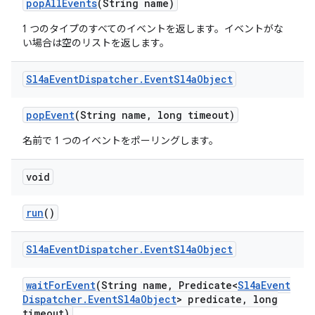
pop
All
Events
(String name)
1 つのタイプのすべてのイベントを返します。イベントがな
い場合は空のリストを返します。
Sl4a
Event
Dispatcher
.
Event
Sl4a
Object
pop
Event
(String name
,
long timeout)
名前で 1 つのイベントをポーリングします。
void
run
()
Sl4a
Event
Dispatcher
.
Event
Sl4a
Object
wait
For
Event
(String name
,
Predicate<
Sl4a
Event
Dispatcher
.
Event
Sl4a
Object
> predicate
,
long
timeout)