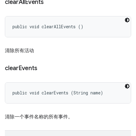
clear
All
Events
public void clearAllEvents ()
清除所有活动
clear
Events
public void clearEvents (String name)
清除一个事件名称的所有事件。