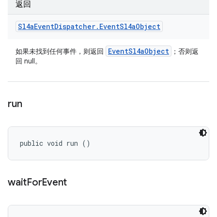
返回
Sl4a
Event
Dispatcher
.
Event
Sl4a
Object
Event
Sl4a
Object
如果未找到任何事件，则返回
；否则返
回 null。
run
public void run ()
wait
For
Event