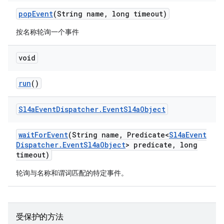
pop
Event
(String name
,
long timeout)
按名称轮询一个事件
void
run
()
Sl4a
Event
Dispatcher
.
Event
Sl4a
Object
wait
For
Event
(String name
,
Predicate<
Sl4a
Event
Dispatcher
.
Event
Sl4a
Object
> predicate
,
long
timeout)
轮询与名称和谓词匹配的特定事件。
受保护的方法