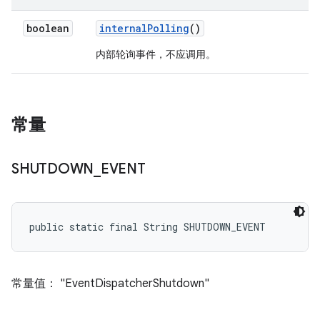
boolean
internal
Polling
()
内部轮询事件，不应调用。
常量
SHUTDOWN
_
EVENT
public static final String SHUTDOWN_EVENT
常量值： "EventDispatcherShutdown"