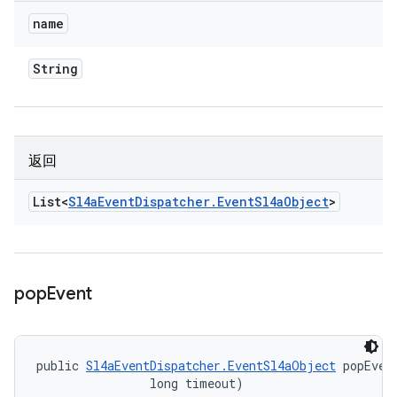
name
String
返回
List<
Sl4a
Event
Dispatcher
.
Event
Sl4a
Object
>
pop
Event
public 
Sl4aEventDispatcher.EventSl4aObject
 popEven
                long timeout)