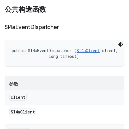
公共构造函数
Sl4a
Event
Dispatcher
public Sl4aEventDispatcher (
Sl4aClient
 client, 

                long timeout)
参数
client
Sl4a
Client