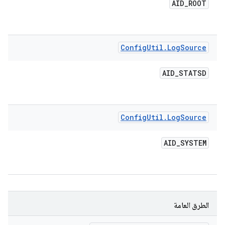
AID
_
ROOT
Config
Util
.
Log
Source
AID
_
STATSD
Config
Util
.
Log
Source
AID
_
SYSTEM
الطرق العامة