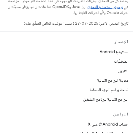
يخضع كل من المحتوى وعيّنات التعليمات البرمجية في هذه الصفحة للتراخيص الموضحّة
في
ترخيص استخدام المحتوى
. إنّ Java وOpenJDK هما علامتان تجاريتان مسجَّلتان
لشركة Oracle و/أو الشركات التابعة لها.
تاريخ التعديل الأخير: 2025-07-27 (حسب التوقيت العالمي المتفَّق عليه)
الإصدار
مستودع Android
المتطلّبات
التنزيل
معاينة البرامج الثنائية
نسخة برامج الجهة المصنِّعة
البرامج الثنائية لبرنامج التشغيل
التواصل
حساب ‎@Android على X