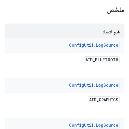
ملخّص
قيم التعداد
Config
Util
.
Log
Source
AID
_
BLUETOOTH
Config
Util
.
Log
Source
AID
_
GRAPHICS
Config
Util
.
Log
Source