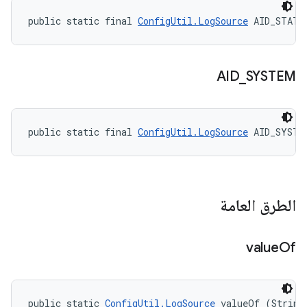
public static final 
ConfigUtil.LogSource
 AID_STATS
AID
_
SYSTEM
public static final 
ConfigUtil.LogSource
 AID_SYSTE
الطرق العامة
value
Of
public static 
ConfigUtil.LogSource
 valueOf (String