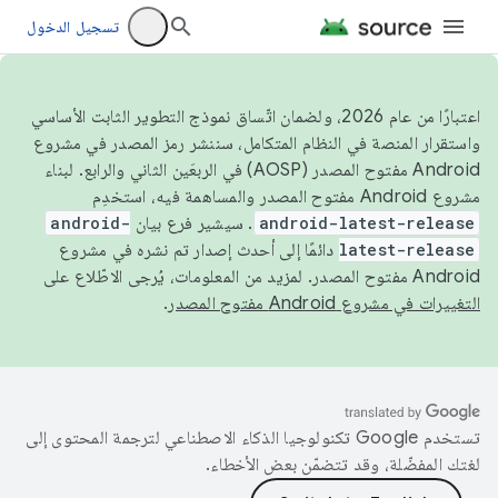
تسجيل الدخول
اعتبارًا من عام 2026، ولضمان اتّساق نموذج التطوير الثابت الأساسي
واستقرار المنصة في النظام المتكامل، سننشر رمز المصدر في مشروع
Android مفتوح المصدر (AOSP) في الربعَين الثاني والرابع. لبناء
مشروع Android مفتوح المصدر والمساهمة فيه، استخدِم
android-latest-release
. سيشير فرع بيان
android-
latest-release
دائمًا إلى أحدث إصدار تم نشره في مشروع
Android مفتوح المصدر. لمزيد من المعلومات، يُرجى الاطّلاع على
التغييرات في مشروع Android مفتوح المصدر
.
تستخدم Google تكنولوجيا الذكاء الاصطناعي لترجمة المحتوى إلى
لغتك المفضّلة، وقد تتضمّن بعض الأخطاء.