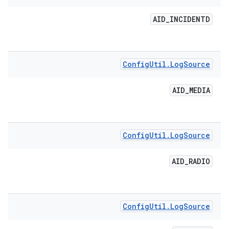
AID
_
INCIDENTD
Config
Util
.
Log
Source
AID
_
MEDIA
Config
Util
.
Log
Source
AID
_
RADIO
Config
Util
.
Log
Source