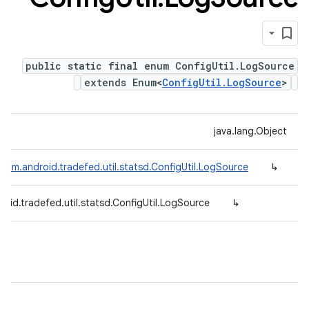
public static final enum ConfigUtil.LogSource
extends Enum<
ConfigUtil.LogSource
>
java.lang.Object
com.android.tradefed.util.statsd.ConfigUtil.LogSource
↳
oid.tradefed.util.statsd.ConfigUtil.LogSource
↳