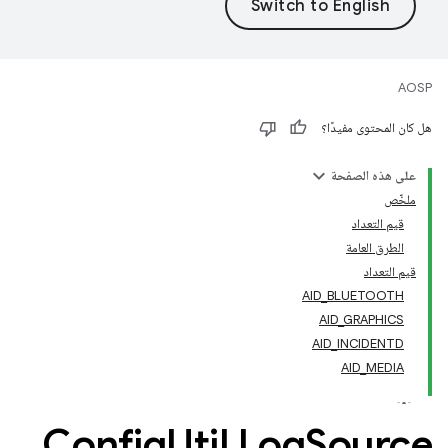
AOSP
هل كان المحتوى مفيدًا؟
على هذه الصفحة
ملخّص
قيم التعداد
الطرق العامة
قيم التعداد
AID_BLUETOOTH
AID_GRAPHICS
AID_INCIDENTD
AID_MEDIA
Config
Util
.
Log
Source