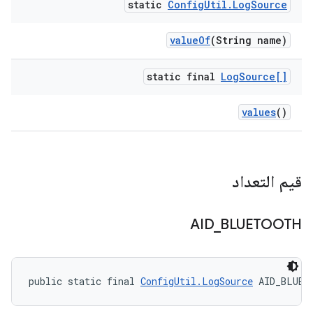
static
Config
Util
.
Log
Source
value
Of
(String name)
static final
Log
Source[]
values
()
قيم التعداد
AID
_
BLUETOOTH
public static final 
ConfigUtil.LogSource
 AID_BLUET