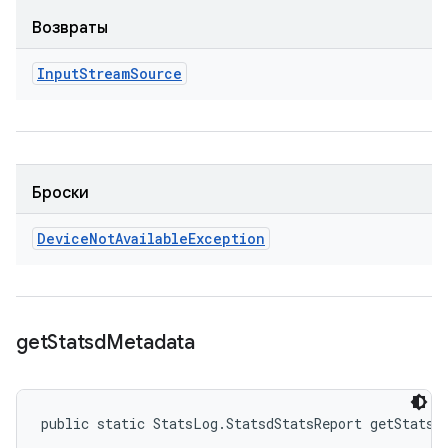
Возвраты
Input
Stream
Source
Броски
Device
Not
Available
Exception
get
Statsd
Metadata
public static StatsLog.StatsdStatsReport getStatsd