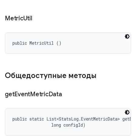
Metric
Util
public MetricUtil ()
Общедоступные методы
get
Event
Metric
Data
public static List<StatsLog.EventMetricData> getEv
                long configId)