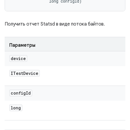
                long configId)
Получить отчет Statsd в виде потока байтов.
Параметры
device
ITest
Device
config
Id
long