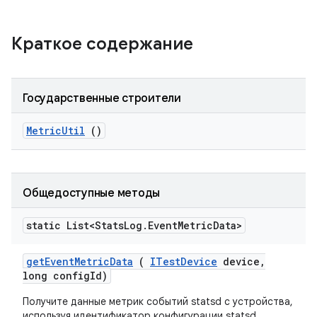
Краткое содержание
Государственные строители
Metric
Util
()
Общедоступные методы
static List<Stats
Log
.
Event
Metric
Data>
get
Event
Metric
Data
(
ITest
Device
device
,
long config
Id)
Получите данные метрик событий statsd с устройства,
используя идентификатор конфигурации statsd.