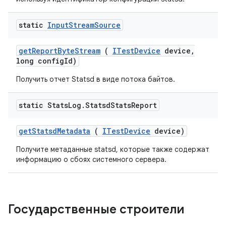
static
Input
Stream
Source
get
Report
Byte
Stream
(
ITest
Device
device
,
long config
Id)
Получить отчет Statsd в виде потока байтов.
static Stats
Log
.
Statsd
Stats
Report
get
Statsd
Metadata
(
ITest
Device
device)
Получите метаданные statsd, которые также содержат
информацию о сбоях системного сервера.
Государственные строители