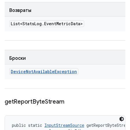
Возвраты
List<Stats
Log
.
Event
Metric
Data>
Броски
Device
Not
Available
Exception
get
Report
Byte
Stream
public static 
InputStreamSource
 getReportByteStrea