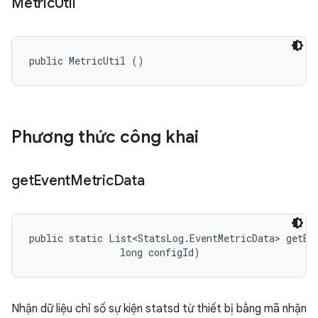
Metric
Util
public MetricUtil ()
Phương thức công khai
get
Event
Metric
Data
public static List<StatsLog.EventMetricData> getEv
                long configId)
Nhận dữ liệu chỉ số sự kiện statsd từ thiết bị bằng mã nhận