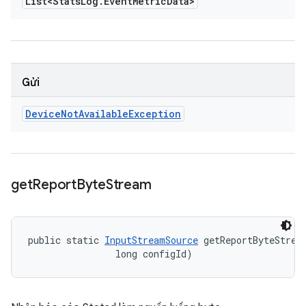
List<Stats
Log
.
Event
Metric
Data>
Gửi
Device
Not
Available
Exception
get
Report
Byte
Stream
public static 
InputStreamSource
 getReportByteStrea
                long configId)