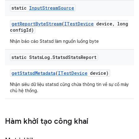
static
Input
Stream
Source
get
Report
Byte
Stream
(
ITest
Device
device
,
long
config
Id)
Nhận báo cáo Statsd làm nguồn luồng byte
static Stats
Log
.
Statsd
Stats
Report
get
Statsd
Metadata
(
ITest
Device
device)
Nhận siêu dữ liệu statsd cũng chứa thông tin về sự cố máy
chủ hệ thống.
Hàm khởi tạo công khai