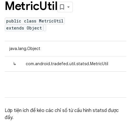
Metric
Util
public class MetricUtil
extends Object
java.lang.Object
↳
com.android.tradefed.util.statsd.MetricUtil
Lớp tiện ích để kéo các chỉ số từ cấu hình statsd được
đẩy.