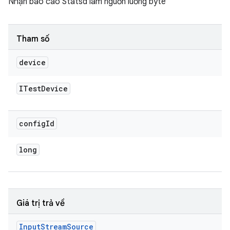
Nhận báo cáo Statsd làm nguồn luồng byte
Tham số
device
ITest
Device
config
Id
long
Giá trị trả về
Input
Stream
Source