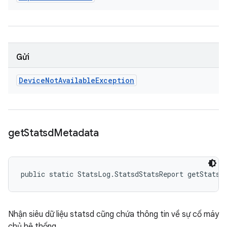
Gửi
Device
Not
Available
Exception
get
Statsd
Metadata
public static StatsLog.StatsdStatsReport getStatsd
Nhận siêu dữ liệu statsd cũng chứa thông tin về sự cố máy
chủ hệ thống.