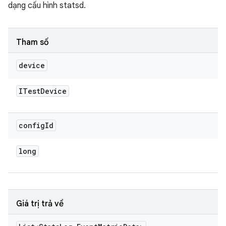
dạng cấu hình statsd.
Tham số
device
ITest
Device
config
Id
long
Giá trị trả về