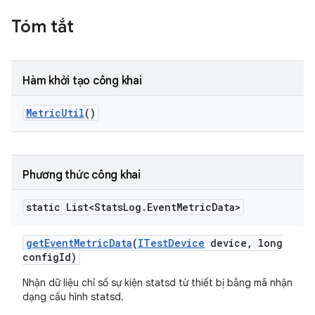
Tóm tắt
Hàm khởi tạo công khai
Metric
Util
()
Phương thức công khai
static List<Stats
Log
.
Event
Metric
Data>
get
Event
Metric
Data
(
ITest
Device
device
,
long
config
Id)
Nhận dữ liệu chỉ số sự kiện statsd từ thiết bị bằng mã nhận
dạng cấu hình statsd.