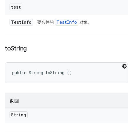
test
Test
Info
Test
Info
：要合并的
对象。
to
String
public String toString ()
返回
String