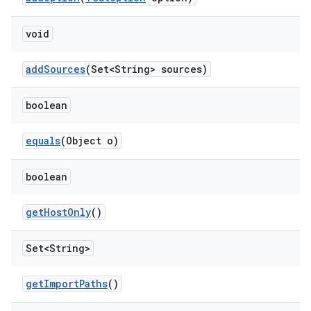
void
add
Sources
(Set<String> sources)
boolean
equals
(Object o)
boolean
get
Host
Only
()
Set<String>
get
Import
Paths
()