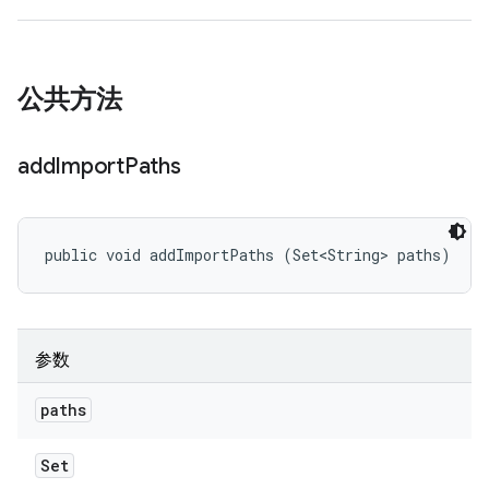
公共方法
add
Import
Paths
public void addImportPaths (Set<String> paths)
参数
paths
Set