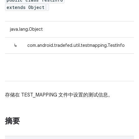
extends Object
java.lang.Object
↳
com.android.tradefed.util.testmapping.TestInfo
存储在 TEST_MAPPING 文件中设置的测试信息。
摘要