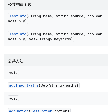
公共构造函数
Test
Info
(String name
,
String source
,
boolean
host
Only)
Test
Info
(String name
,
String source
,
boolean
host
Only
,
Set<String> keywords)
公共方法
void
add
Import
Paths
(Set<String> paths)
void
add
Option
(
Test
Option
option)