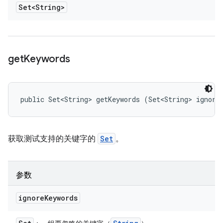
Set<String>
get
Keywords
public Set<String> getKeywords (Set<String> ignore
获取测试支持的关键字的
Set
。
参数
ignore
Keywords