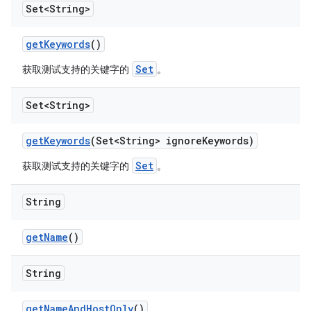
Set<String>
get
Keywords
()
Set
获取测试支持的关键字的
。
Set<String>
get
Keywords
(Set<String> ignore
Keywords)
Set
获取测试支持的关键字的
。
String
get
Name
()
String
get
Name
And
Host
Only
()