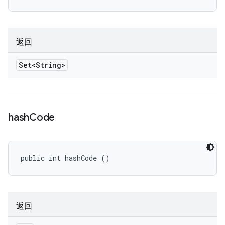
返回
Set<String>
hash
Code
public int hashCode ()
返回