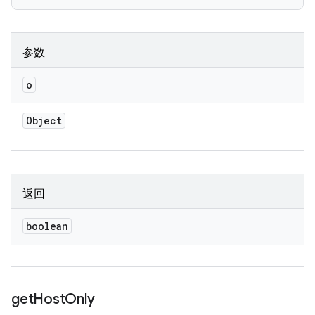
参数
o
Object
返回
boolean
get
Host
Only