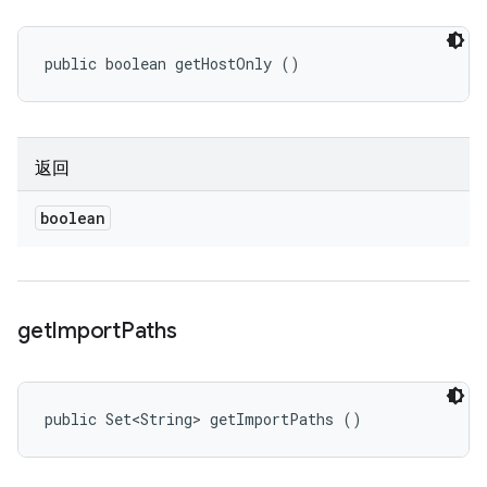
public boolean getHostOnly ()
返回
boolean
get
Import
Paths
public Set<String> getImportPaths ()