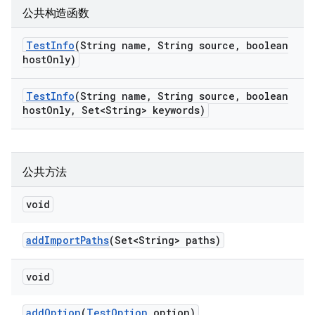
公共构造函数
Test
Info
(String name
,
String source
,
boolean
host
Only)
Test
Info
(String name
,
String source
,
boolean
host
Only
,
Set<String> keywords)
公共方法
void
add
Import
Paths
(Set<String> paths)
void
add
Option
(
Test
Option
option)