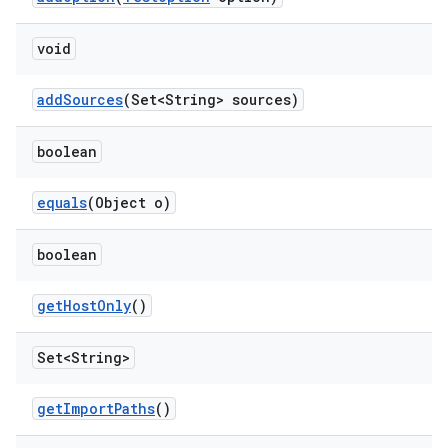
void
add
Sources
(Set<String> sources)
boolean
equals
(Object o)
boolean
get
Host
Only
()
Set<String>
get
Import
Paths
()