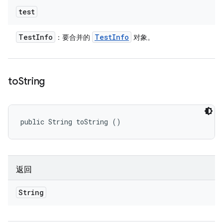
test
Test
Info
Test
Info
：要合并的
对象。
to
String
public String toString ()
返回
String