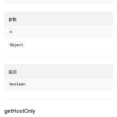
参数
o
Object
返回
boolean
get
Host
Only