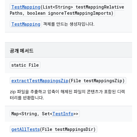
Test
Mapping
(List<String> test
Mapping
Relative
Paths
,
boolean ignore
Test
Mapping
Imports)
TestMapping
객체를 만드는 생성자입니다.
공개 메서드
static File
extract
Test
Mappings
Zip
(File test
Mappings
Zip)
zip 파일을 추출하고 압축이 해제된 파일의 콘텐츠가 포함된 디렉
터리를 반환합니다.
Map<String
,
Set<
Test
Info
>>
get
All
Tests
(File test
Mappings
Dir)