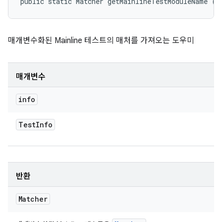
public static Matcher getMainlineTestModuleName (
T
매개변수화된 Mainline 테스트의 매처를 가져오는 도우미
매개변수
info
Test
Info
반환
Matcher