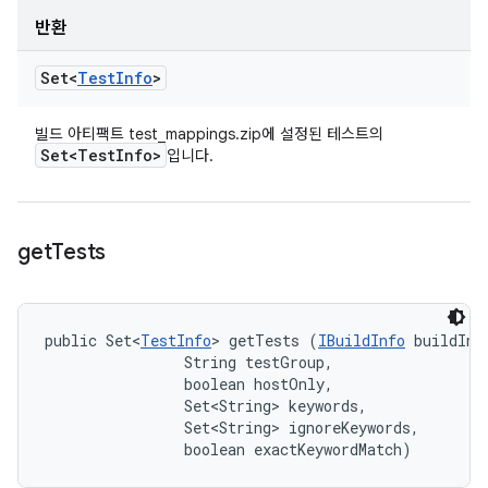
반환
Set<
Test
Info
>
빌드 아티팩트 test_mappings.zip에 설정된 테스트의
Set<Test
Info>
입니다.
get
Tests
public Set<
TestInfo
> getTests (
IBuildInfo
 buildInfo
                String testGroup, 

                boolean hostOnly, 

                Set<String> keywords, 

                Set<String> ignoreKeywords, 

                boolean exactKeywordMatch)