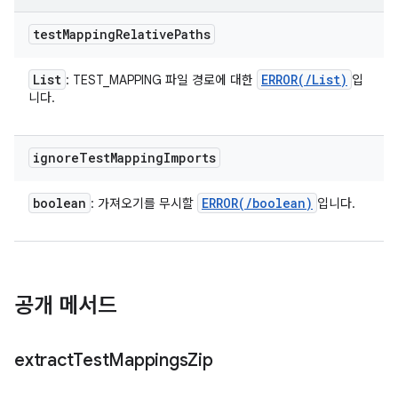
test
Mapping
Relative
Paths
List
ERROR(
/
List
)
: TEST_MAPPING 파일 경로에 대한
입
니다.
ignore
Test
Mapping
Imports
boolean
ERROR(
/
boolean)
: 가져오기를 무시할
입니다.
공개 메서드
extract
Test
Mappings
Zip