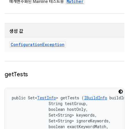
Matcher
매개변수화된 Mainline 테스트용
생성 값
Configuration
Exception
get
Tests
public Set<
TestInfo
> getTests (
IBuildInfo
 buildInfo
                String testGroup, 

                boolean hostOnly, 

                Set<String> keywords, 

                Set<String> ignoreKeywords, 

                boolean exactKeywordMatch, 
