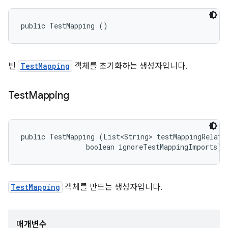
public TestMapping ()
빈
TestMapping
객체를 초기화하는 생성자입니다.
Test
Mapping
public TestMapping (List<String> testMappingRelativ
                boolean ignoreTestMappingImports)
TestMapping
객체를 만드는 생성자입니다.
매개변수