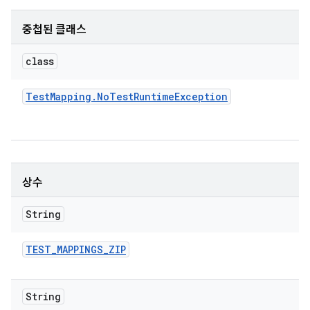
중첩된 클래스
class
Test
Mapping
.
No
Test
Runtime
Exception
상수
String
TEST
_
MAPPINGS
_
ZIP
String