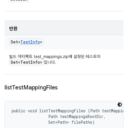
반환
Set<
Test
Info
>
빌드 아티팩트 test_mappings.zip에 설정된 테스트의
Set<Test
Info>
입니다.
list
Test
Mapping
Files
public void listTestMappingFiles (Path testMappingD
                Path testMappingsRootDir, 

                Set<Path> filePaths)