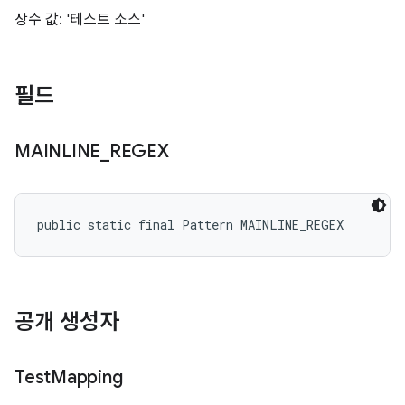
상수 값: '테스트 소스'
필드
MAINLINE
_
REGEX
public static final Pattern MAINLINE_REGEX
공개 생성자
Test
Mapping