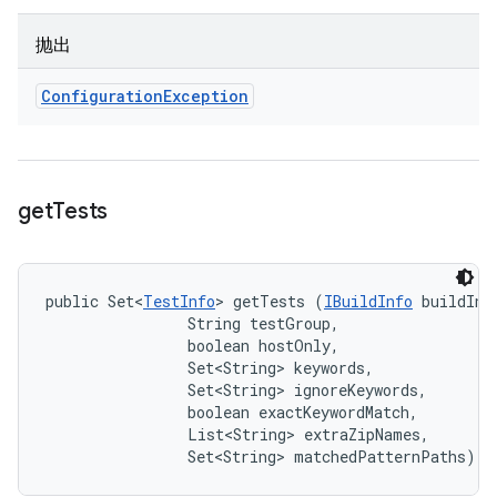
抛出
Configuration
Exception
get
Tests
public Set<
TestInfo
> getTests (
IBuildInfo
 buildInfo
                String testGroup, 

                boolean hostOnly, 

                Set<String> keywords, 

                Set<String> ignoreKeywords, 

                boolean exactKeywordMatch, 

                List<String> extraZipNames, 

                Set<String> matchedPatternPaths)