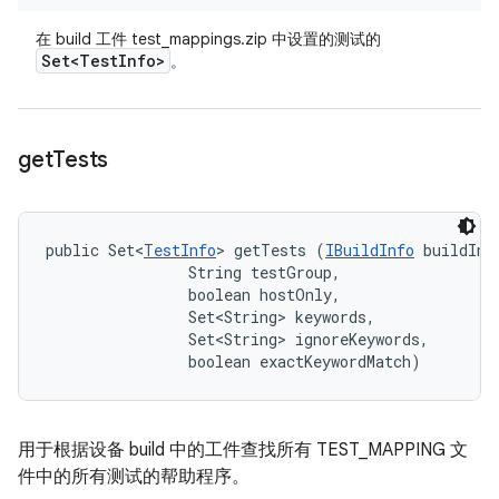
在 build 工件 test_mappings.zip 中设置的测试的
Set<Test
Info>
。
get
Tests
public Set<
TestInfo
> getTests (
IBuildInfo
 buildInfo
                String testGroup, 

                boolean hostOnly, 

                Set<String> keywords, 

                Set<String> ignoreKeywords, 

                boolean exactKeywordMatch)
用于根据设备 build 中的工件查找所有 TEST_MAPPING 文
件中的所有测试的帮助程序。