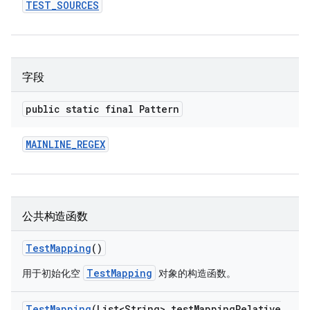
TEST
_
SOURCES
字段
public static final Pattern
MAINLINE
_
REGEX
公共构造函数
Test
Mapping
()
TestMapping
用于初始化空
对象的构造函数。
Test
Mapping
(List<String> test
Mapping
Relative