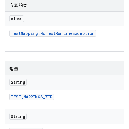
嵌套的类
class
Test
Mapping
.
No
Test
Runtime
Exception
常量
String
TEST
_
MAPPINGS
_
ZIP
String