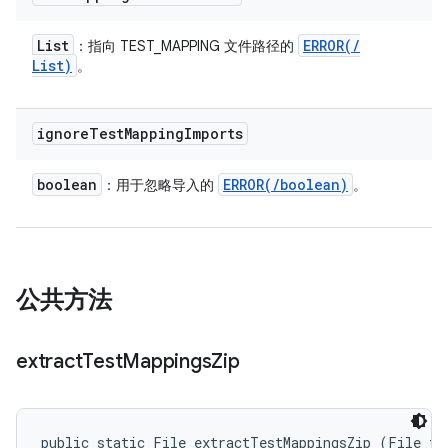
List
ERROR(
/
：指向 TEST_MAPPING 文件路径的
List
)
。
ignore
Test
Mapping
Imports
boolean
ERROR(
/
boolean)
：用于忽略导入的
。
公共方法
extract
Test
Mappings
Zip
public static File extractTestMappingsZip (File te