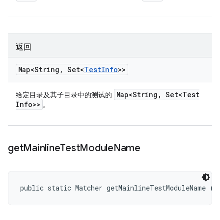
返回
Map<String
,
Set<
Test
Info
>>
Map<String
,
Set<Test
给定目录及其子目录中的测试的
Info>>
。
get
Mainline
Test
Module
Name
public static Matcher getMainlineTestModuleName (
T