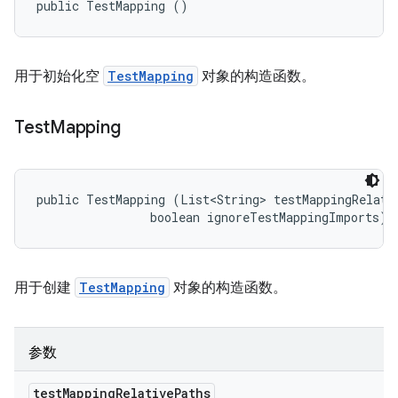
public TestMapping ()
用于初始化空
TestMapping
对象的构造函数。
Test
Mapping
public TestMapping (List<String> testMappingRelativ
                boolean ignoreTestMappingImports)
用于创建
TestMapping
对象的构造函数。
参数
test
Mapping
Relative
Paths