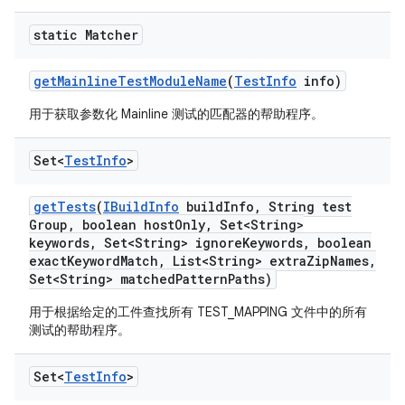
static Matcher
get
Mainline
Test
Module
Name
(
Test
Info
info)
用于获取参数化 Mainline 测试的匹配器的帮助程序。
Set<
Test
Info
>
get
Tests
(
IBuild
Info
build
Info
,
String test
Group
,
boolean host
Only
,
Set<String>
keywords
,
Set<String> ignore
Keywords
,
boolean
exact
Keyword
Match
,
List<String> extra
Zip
Names
,
Set<String> matched
Pattern
Paths)
用于根据给定的工件查找所有 TEST_MAPPING 文件中的所有
测试的帮助程序。
Set<
Test
Info
>