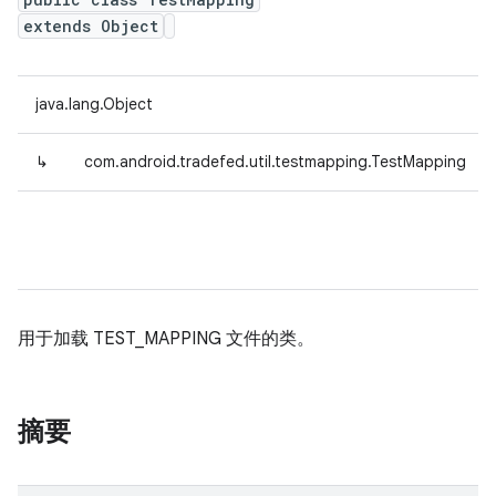
extends Object
java.lang.Object
↳
com.android.tradefed.util.testmapping.TestMapping
用于加载 TEST_MAPPING 文件的类。
摘要