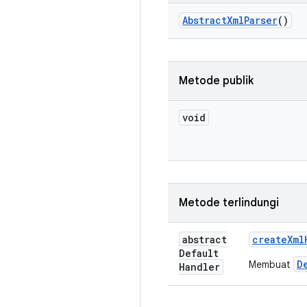
Abstract
Xml
Parser
()
Metode publik
void
Metode terlindungi
abstract
create
Xml
Default
D
Membuat
Handler