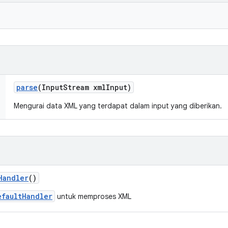
parse
(Input
Stream xml
Input)
Mengurai data XML yang terdapat dalam input yang diberikan.
Handler
()
efaultHandler
untuk memproses XML