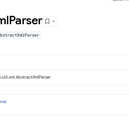
ml
Parser
bstractXmlParser
util.xml.AbstractXmlParser
enal