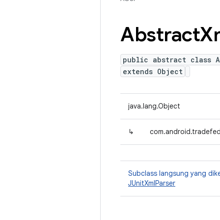
Abstract
X
public abstract class A
extends Object
java.lang.Object
↳
com.android.tradefed.
Subclass langsung yang dik
JUnitXmlParser