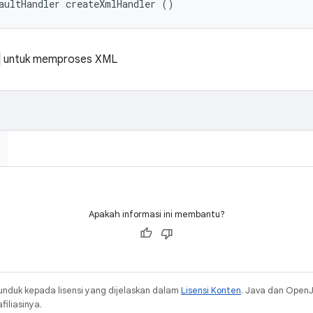
aultHandler createXmlHandler ()
untuk memproses XML
Apakah informasi ini membantu?
unduk kepada lisensi yang dijelaskan dalam
Lisensi Konten
. Java dan Open
iliasinya.