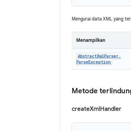
Mengurai data XML yang terd
Menampilkan
Abstract
Xml
Parser
.
Parse
Exception
Metode terlindun
create
Xml
Handler