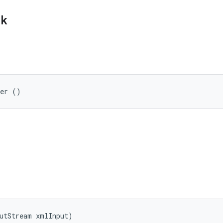
ik
ser ()
putStream xmlInput)