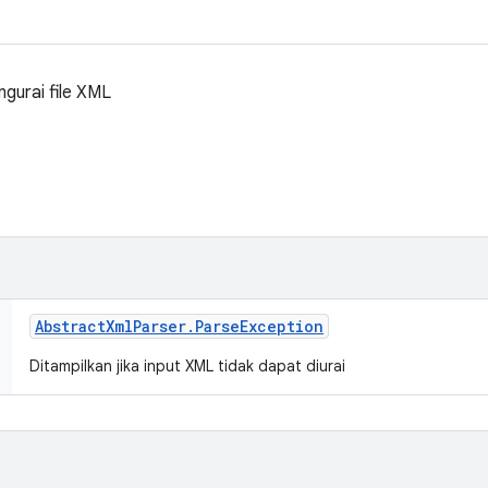
ngurai file XML
Abstract
Xml
Parser
.
Parse
Exception
Ditampilkan jika input XML tidak dapat diurai