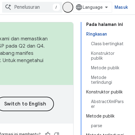
/
Masuk
Pada halaman ini
Ringkasan
 kami dan memastikan
Class bertingkat
OSP pada Q2 dan Q4.
Cabang manifes
Konstruktor
publik
SP. Untuk mengetahui
Metode publik
Metode
terlindungi
Konstruktor publik
AbstractXmlPars
er
Metode publik
parse
formasi ini membantu?