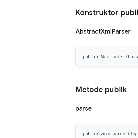
Konstruktor publ
Abstract
Xml
Parser
public AbstractXmlPar
Metode publik
parse
public void parse (In