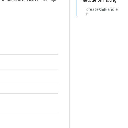
Metode terlindungi
createXmlHandle
r