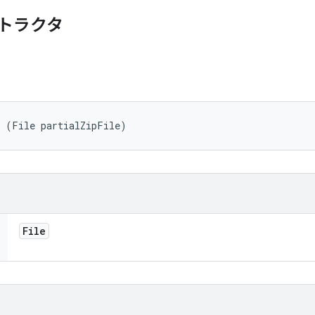
トラクタ
r (File partialZipFile)
File