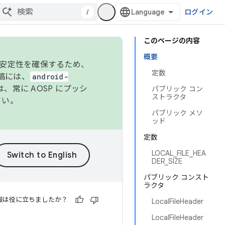
/
ログイン
このページの内容
概要
の安定性を確保するため、
定数
投稿には、
android-
、常に AOSP にプッシ
パブリック コン
ストラクタ
さい。
パブリック メソ
ッド
定数
LOCAL_FILE_HEA
DER_SIZE
パブリック コンスト
ラクタ
報は役に立ちましたか？
LocalFileHeader
LocalFileHeader