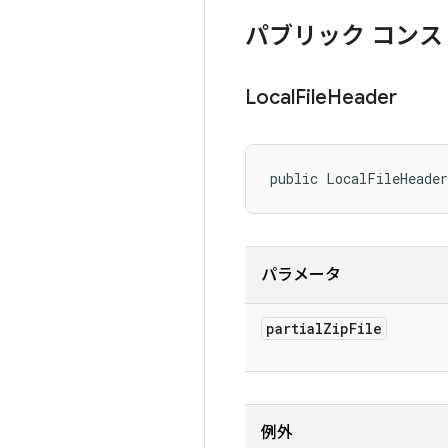
パブリック コンス
Local
File
Header
public LocalFileHeade
パラメータ
partial
Zip
File
例外