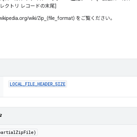
ィレクトリ レコードの末尾]
ipedia.org/wiki/Zip_(file_format) をご覧ください。
LOCAL
_
FILE
_
HEADER
_
SIZE
タ
partial
Zip
File)