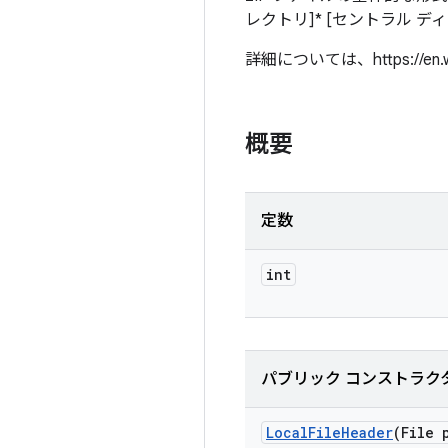
レクトリ]* [セントラル デ
詳細については、https://en.wik
概要
定数
int
パブリック コンストラク
Local
File
Header
(File 