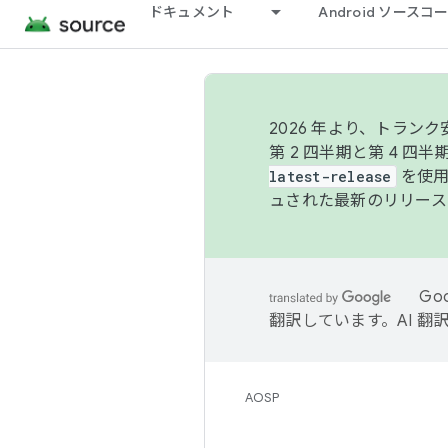
ドキュメント
Android ソース
2026 年より、トラ
第 2 四半期と第 4 四
latest-release
を使用
ュされた最新のリリース
Go
翻訳しています。AI 
AOSP