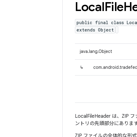
Local
File
H
public final class Loc
extends Object
java.lang.Object
↳
com.android.tradefed.
LocalFileHeader
ントリの先頭部分にありま
ZIP ファイルの全体的な形式: