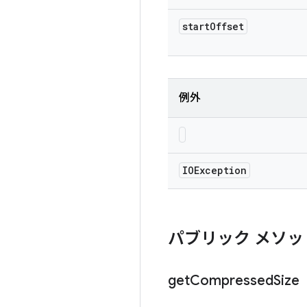
start
Offset
例外
IOException
パブリック メソッ
get
Compressed
Size