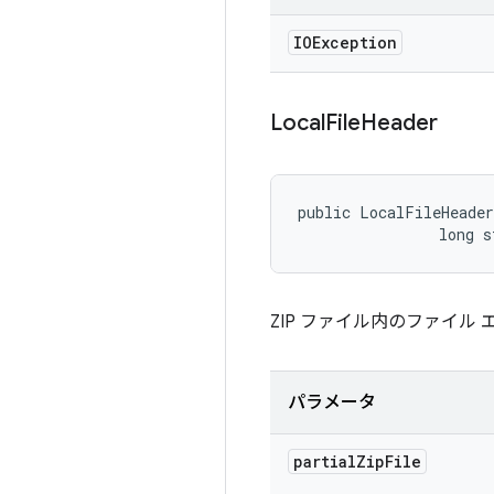
IOException
Local
File
Header
public LocalFileHeader
                long s
ZIP ファイル内のファイル
パラメータ
partial
Zip
File