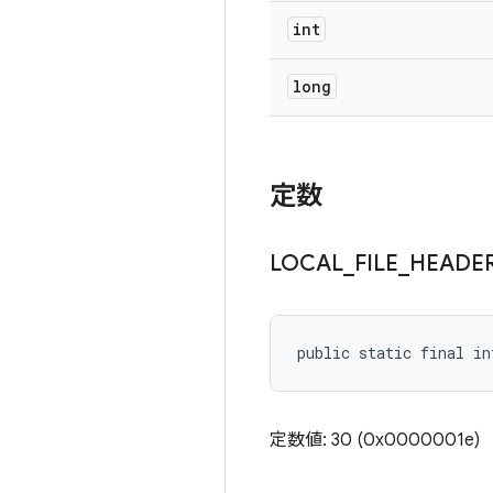
int
long
定数
LOCAL
_
FILE
_
HEADE
public static final i
定数値: 30 (0x0000001e)