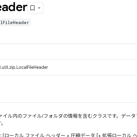
eader
alFileHeader
util.zip.LocalFileHeader
 は、ZIP ファイル内のファイル/フォルダの情報を含むクラスです。デ
す。
 [ローカル ファイル ヘッダー + 圧縮データ [+ 拡張ローカル ヘ