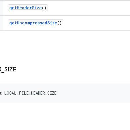
get
Header
Size
()
get
Uncompressed
Size
()
R
_
SIZE
nt LOCAL_FILE_HEADER_SIZE