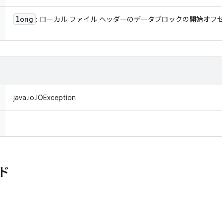
long
: ローカル ファイル ヘッダーのデータブロックの開始オフ
java.io.IOException
ド