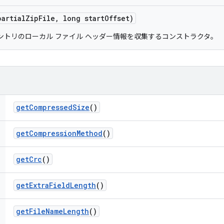
partial
Zip
File
,
long start
Offset)
 エントリのローカル ファイル ヘッダー情報を収集するコンストラクタ。
get
Compressed
Size
()
get
Compression
Method
()
get
Crc
()
get
Extra
Field
Length
()
get
File
Name
Length
()