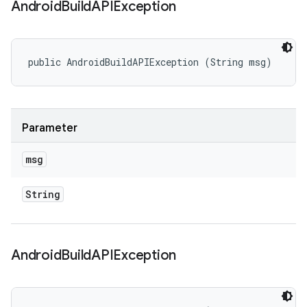
Android
Build
APIException
public AndroidBuildAPIException (String msg)
Parameter
msg
String
Android
Build
APIException