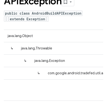
APIException
public class AndroidBuildAPIException
extends Exception
java.lang.Object
↳
java.lang.Throwable
↳
java.lang.Exception
↳
com.google.android.tradefed.util.and